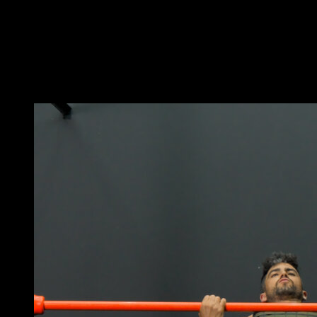
con un agarre prono.
Mientras subes intenta mantener un brazo lo más recto
posible, llevándolo hacia un lado.
Al bajar vuelve a la posición inicial.
Puede que te interese