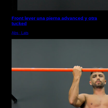
Front lever una pierna advanced y otra
tucked
Abs ∙ Lats