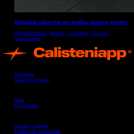
Straddle planche en anillas agarre neutro
AnteriorDeltoid ∙ Biceps ∙ Forearms ∙ Triceps ∙
UpperChest
App
Sesiones
Guía del usuario
Novedades
Blog
Changelog
Soporte
Ayuda y soporte
Política de privacidad