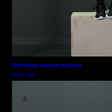
Dominadas supinas negativas
Biceps ∙ Lats