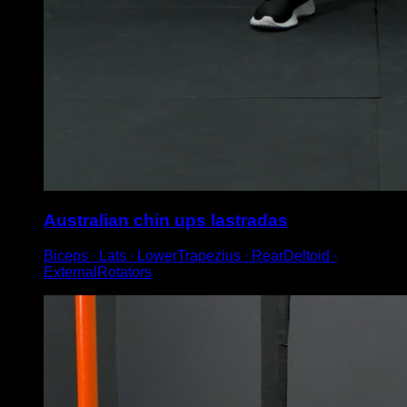
Australian chin ups lastradas
Biceps ∙ Lats ∙ LowerTrapezius ∙ RearDeltoid ∙
ExternalRotators