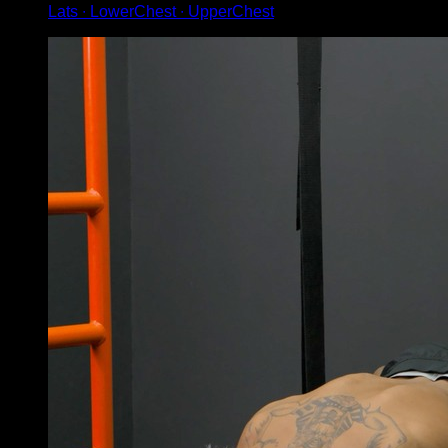
Lats ∙ LowerChest ∙ UpperChest