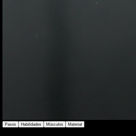
Pasos
Habilidades
Músculos
Material
Coloca las anillas en altura y cuelga de las mismas