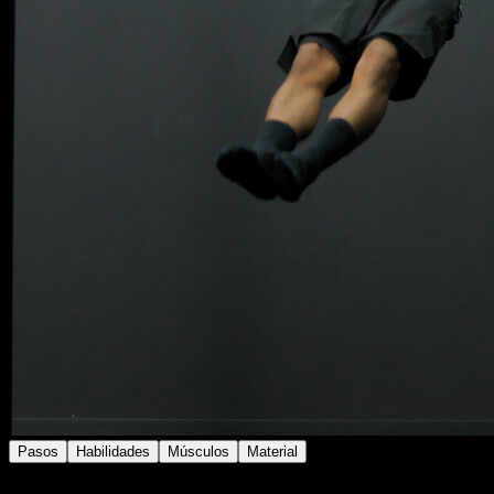
Pasos
Habilidades
Músculos
Material
En una barra, agarrado con una sola mano.