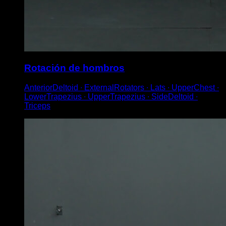
Rotación de hombros
AnteriorDeltoid ∙ ExternalRotators ∙ Lats ∙ UpperChest ∙
LowerTrapezius ∙ UpperTrapezius ∙ SideDeltoid ∙
Triceps