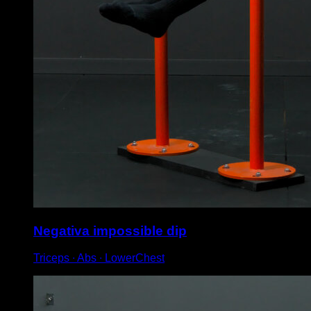
Negativa impossible dip
Triceps ∙ Abs ∙ LowerChest