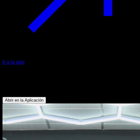
Ir a la app
Front lever raises a una mano
Bíceps - Oblicuos - Abdominales - Dorsales
Abrir en la Aplicación