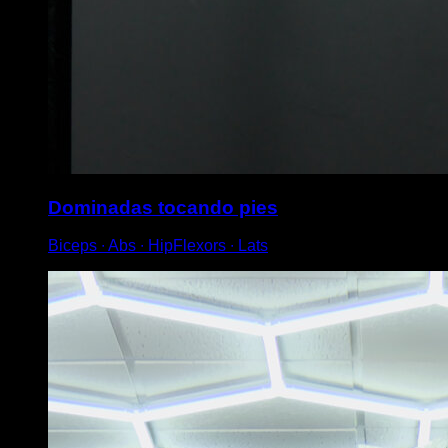
Dominadas tocando pies
Biceps ∙ Abs ∙ HipFlexors ∙ Lats