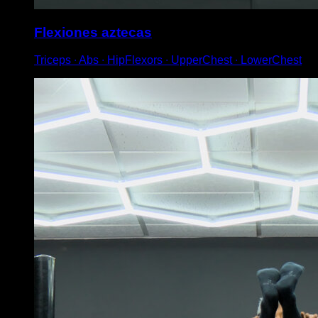
Flexiones aztecas
Triceps ∙ Abs ∙ HipFlexors ∙ UpperChest ∙ LowerChest