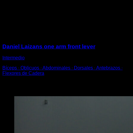
Realiza elevaciones manteniendo la línea entre la
espalda y las piernas, hasta llegar a la paralela al
suelo.
Baja a la posición inicial para completar una repetición.
Sesiones
Daniel Laizans one arm front lever
Intermedio
Bíceps ∙ Oblicuos ∙ Abdominales ∙ Dorsales ∙ Antebrazos ∙
Flexores de Cadera
Puede que te interese