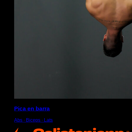
Pica en barra
Abs ∙ Biceps ∙ Lats