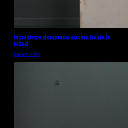
Isométrico dominada supina hasta la
mitad
Biceps ∙ Lats