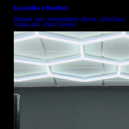
Lanzadas a bandera
Obliques ∙ Lats ∙ AnteriorDeltoid ∙ Biceps ∙ UpperChest ∙
Triceps ∙ Abs ∙ UpperTrapezius