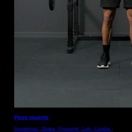
Peso muerto
Hamstrings ∙ Glutes ∙ Forearms ∙ Lats ∙ Lumbar ∙