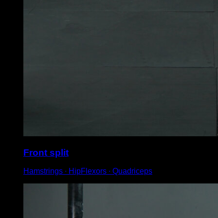
Front split
Hamstrings ∙ HipFlexors ∙ Quadriceps