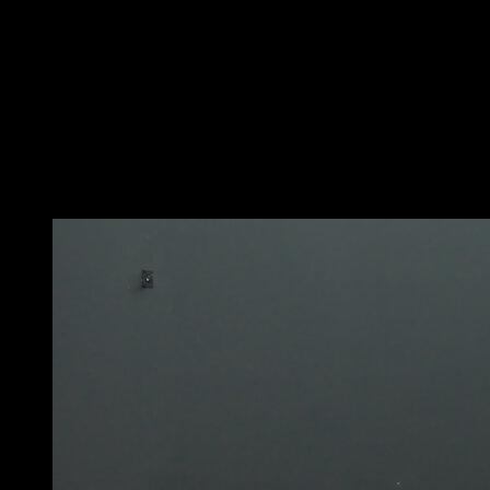
torso inclinado hacia delante, la kettlebell sostenida
con una mano en el centro.
Realiza un movimiento de tirón con el brazo y cuando
la kettlebell esté cerca del pecho aprovecha la inercia
para cambiarla de mano y repetir el movimiento.
Utiliza un peso con el que puedas mantener la
estabilidad de las piernas y la espalda sin problemas.
Puede que te interese