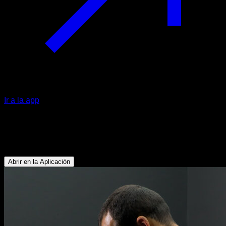
Ir a la app
Kettlebell ballistic row
Cuádriceps - Bíceps - Dorsales - Trapecio Inferior
Abrir en la Aplicación