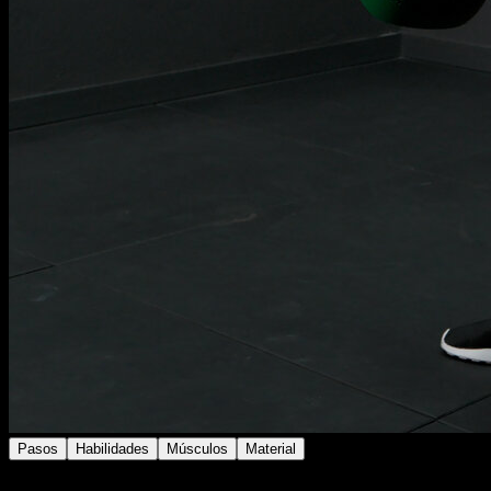
Pasos
Habilidades
Músculos
Material
Colócate de pie con las piernas semi flexionadas y el