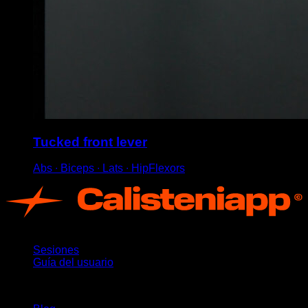
Tucked front lever
Abs ∙ Biceps ∙ Lats ∙ HipFlexors
App
Sesiones
Guía del usuario
Novedades