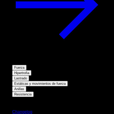
Fuerza
Hipertrofia
Lastrado
Estáticas y movimientos de fuerza
Anillas
Resistencia
Novedades
Changelog