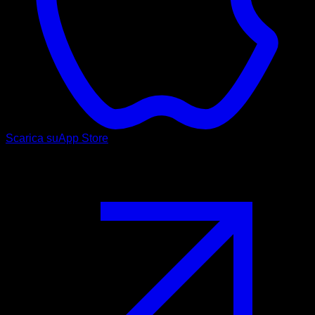
Scarica su
App Store