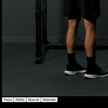
Passi
Abilità
Muscoli
Materiale