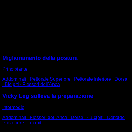
Innanzi alla barra, afferra la cinta elastica per entrambi
gli estremi.
Tira di essa con entrambe le mani verso il basso,
portando le mani alla vita e mantenendo i gomiti quasi
completamente estesi.
Ritorna alla posizione iniziale per completare una
ripetizione.
Sessioni
Miglioramento della postura
Principiante
Addominali ∙ Pettorale Superiore ∙ Pettorale Inferiore ∙ Dorsali
∙ Bicipiti ∙ Flessori dell'Anca
Vicky Leg solleva la preparazione
Intermedio
Addominali ∙ Flessori dell'Anca ∙ Dorsali ∙ Bicipiti ∙ Deltoide
Posteriore ∙ Tricipiti