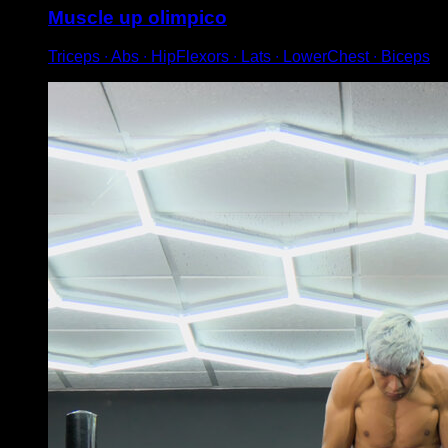
Muscle up olimpico
Triceps ∙ Abs ∙ HipFlexors ∙ Lats ∙ LowerChest ∙ Biceps