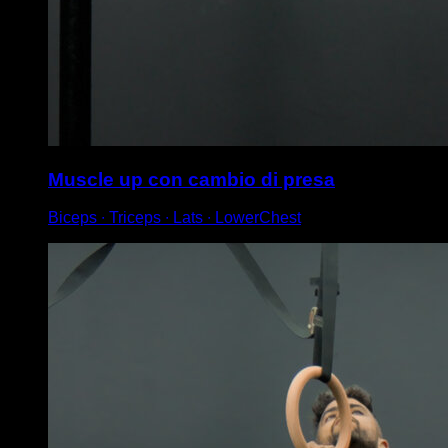
Muscle up con cambio di presa
Biceps ∙ Triceps ∙ Lats ∙ LowerChest