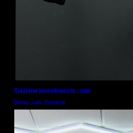
Trazione monobraccio - oap
Biceps ∙ Lats ∙ Forearms