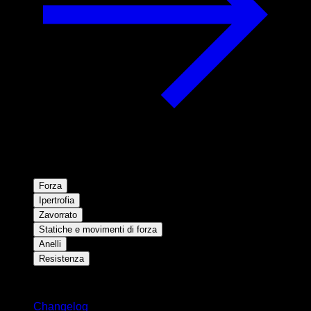
Forza
Ipertrofia
Zavorrato
Statiche e movimenti di forza
Anelli
Resistenza
Rimani aggiornato
Changelog