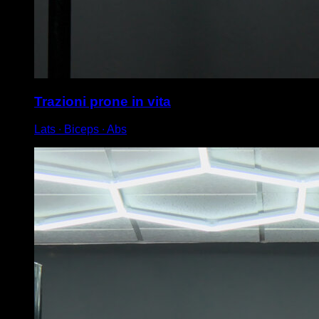
Trazioni prone in vita
Lats ∙ Biceps ∙ Abs