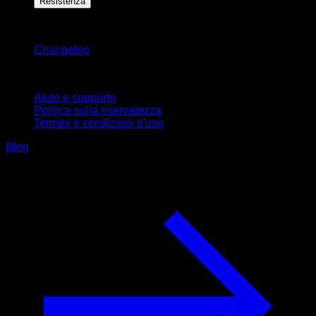
Resistenza
Rimani aggiornato
Changelog
Supporto
Aiuto e supporto
Politica sulla riservatezza
Termini e condizioni d'uso
Blog