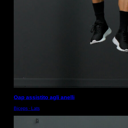
Oap assistito agli anelli
Biceps ∙ Lats