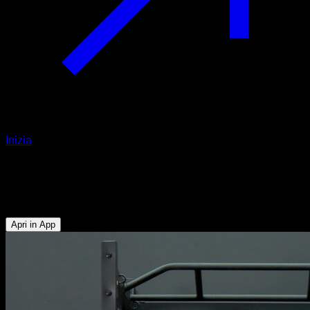
Inizia
Pull di trapezio inferiore
Dorsali - Deltoide Posteriore - Tricipiti - Trapezio Inferiore
Apri in App