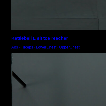
Kettlebell L sit toe reacher
Abs ∙ Triceps ∙ LowerChest ∙ UpperChest