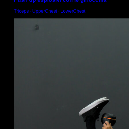
Triceps ∙ UpperChest ∙ LowerChest