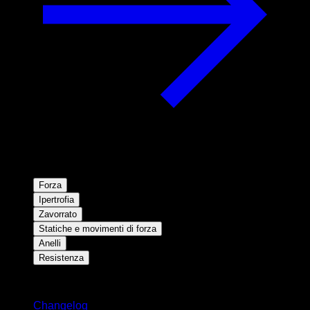
Forza
Ipertrofia
Zavorrato
Statiche e movimenti di forza
Anelli
Resistenza
Rimani aggiornato
Changelog