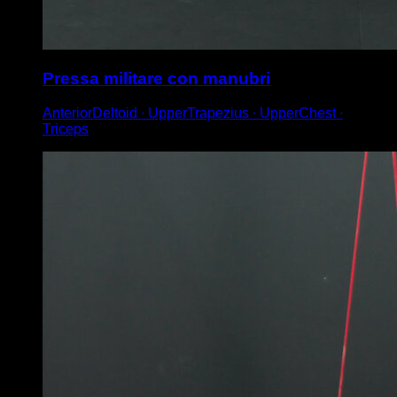
Pressa militare con manubri
AnteriorDeltoid ∙ UpperTrapezius ∙ UpperChest ∙
Triceps