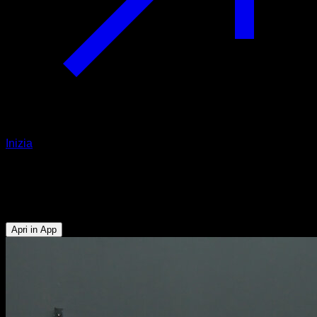
Inizia
Negative di dips con salto
Tricipiti - Pettorale Superiore - Deltoide Anteriore
Apri in App