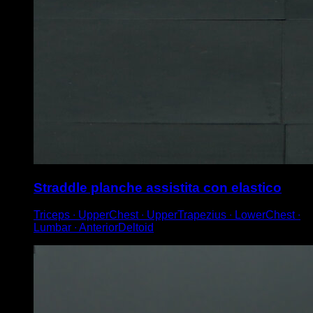
Straddle planche assistita con elastico
Triceps ∙ UpperChest ∙ UpperTrapezius ∙ LowerChest ∙
Lumbar ∙ AnteriorDeltoid