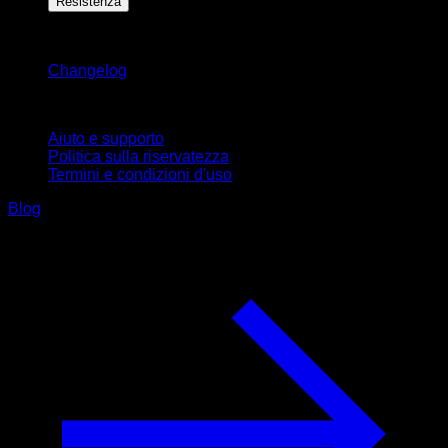
Resistenza
Rimani aggiornato
Changelog
Supporto
Aiuto e supporto
Politica sulla riservatezza
Termini e condizioni d'uso
Blog