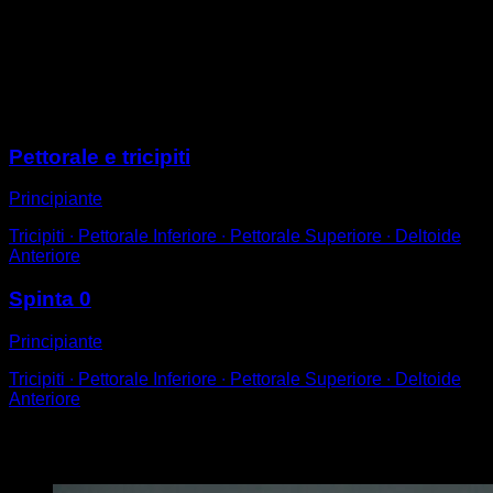
Posizionati sulle parallele con i gomiti bloccati.
Ora sblocca e scendi il più lentamente possibile fino a
raggiungere i 90° o un po' di più
Aiutati con un salto per tornare a salire.
Sessioni
Pettorale e tricipiti
Principiante
Tricipiti ∙ Pettorale Inferiore ∙ Pettorale Superiore ∙ Deltoide
Anteriore
Spinta 0
Principiante
Tricipiti ∙ Pettorale Inferiore ∙ Pettorale Superiore ∙ Deltoide
Anteriore
Potrebbe piacerti anche