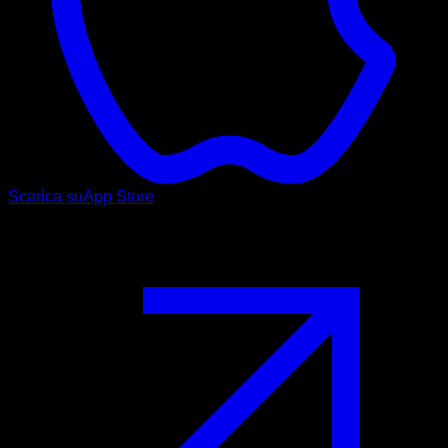
Scarica su
App Store