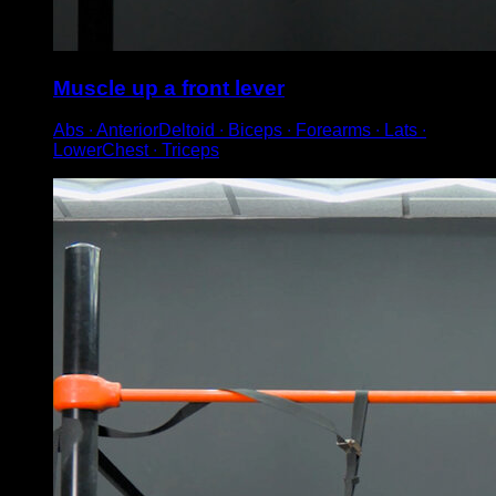
Muscle up a front lever
Abs ∙ AnteriorDeltoid ∙ Biceps ∙ Forearms ∙ Lats ∙
LowerChest ∙ Triceps