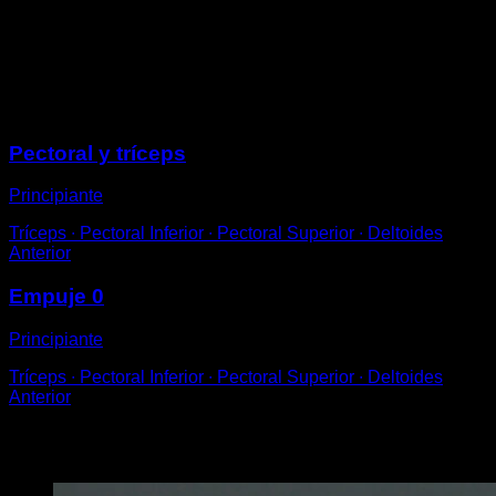
Ahora desbloquea y baja lo más lento que puedas
hasta llegar a los 90º o un poco más.
Ayúdate de un salto para volver a subir.
Sesiones
Pectoral y tríceps
Principiante
Tríceps ∙ Pectoral Inferior ∙ Pectoral Superior ∙ Deltoides
Anterior
Empuje 0
Principiante
Tríceps ∙ Pectoral Inferior ∙ Pectoral Superior ∙ Deltoides
Anterior
Puede que te interese