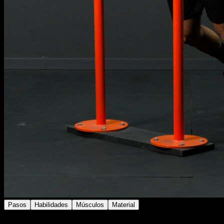
Pasos
Habilidades
Músculos
Material
Colócate en las paralelas con los codos bloqueados.