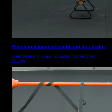
Pino a una mano asistido con dos dedos
AnteriorDeltoid ∙ UpperTrapezius ∙ UpperChest ∙
Triceps