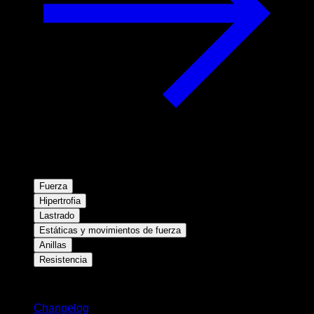
Fuerza
Hipertrofia
Lastrado
Estáticas y movimientos de fuerza
Anillas
Resistencia
Novedades
Changelog