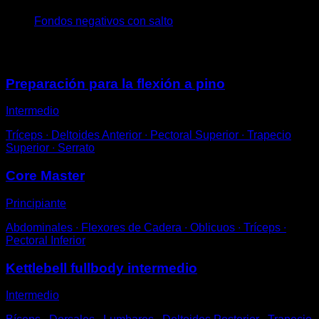
Fondos negativos con salto
Puede que te interese
Preparación para la flexión a pino
Intermedio
Tríceps ∙ Deltoides Anterior ∙ Pectoral Superior ∙ Trapecio
Superior ∙ Serrato
Core Master
Principiante
Abdominales ∙ Flexores de Cadera ∙ Oblicuos ∙ Tríceps ∙
Pectoral Inferior
Kettlebell fullbody intermedio
Intermedio