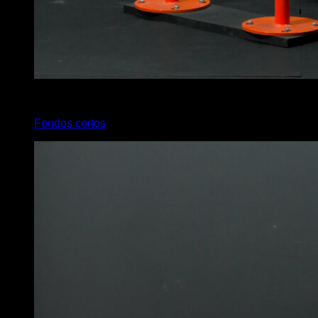
4
x
10
Fondos cortos