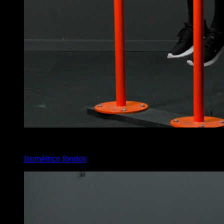
4
x
15
Isométrico fondos