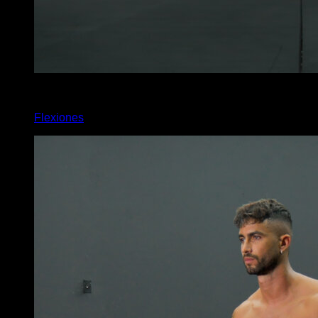
4
x
5
Flexiones