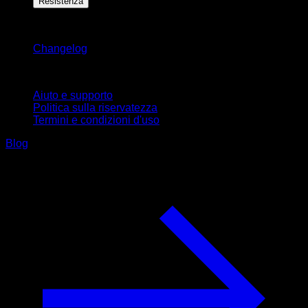
Resistenza
Rimani aggiornato
Changelog
Supporto
Aiuto e supporto
Politica sulla riservatezza
Termini e condizioni d'uso
Blog