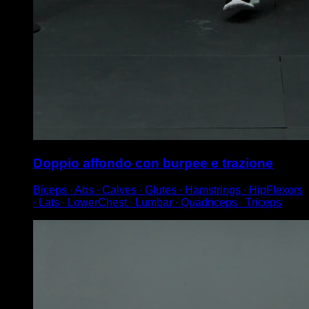
Doppio affondo con burpee e trazione
Biceps ∙ Abs ∙ Calves ∙ Glutes ∙ Hamstrings ∙ HipFlexors
∙ Lats ∙ LowerChest ∙ Lumbar ∙ Quadriceps ∙ Triceps