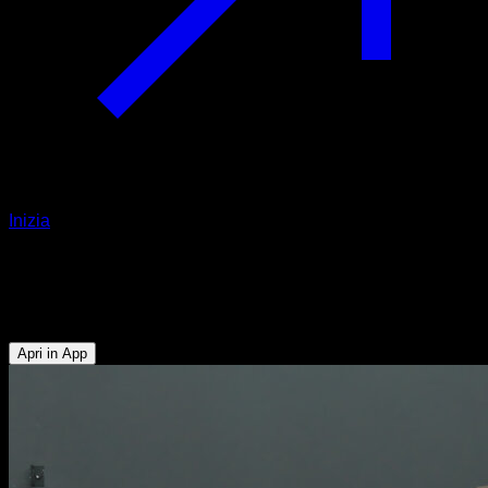
Inizia
Rotazione della caviglia
Polpacci - Tibiale
Apri in App