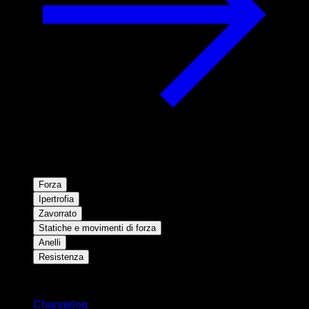
Forza
Ipertrofia
Zavorrato
Statiche e movimenti di forza
Anelli
Resistenza
Rimani aggiornato
Changelog