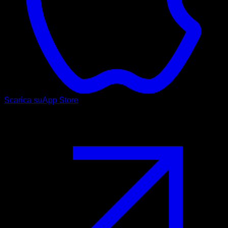
Scarica su
App Store