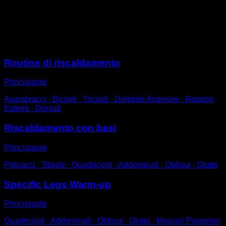
Gira il tuo tallone in entrambe le direzioni per alcuni
secondi.
Ripeti con l'altro piede.
Sessioni
Routine di riscaldamento
Principiante
Avambracci ∙ Bicipiti ∙ Tricipiti ∙ Deltoide Anteriore ∙ Rotatori
Esterni ∙ Dorsali
Riscaldamento con basi
Principiante
Polpacci ∙ Tibiale ∙ Quadricipiti ∙ Addominali ∙ Obliqui ∙ Glutei
Specific Legs Warm-up
Principiante
Quadricipiti ∙ Addominali ∙ Obliqui ∙ Glutei ∙ Muscoli Posteriori