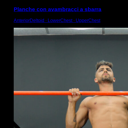
Planche con avambracci a sbarra
AnteriorDeltoid ∙ LowerChest ∙ UpperChest