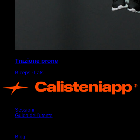
Trazione prone
Biceps ∙ Lats
App
Sessioni
Guida dell'utente
Rimani aggiornato
Blog