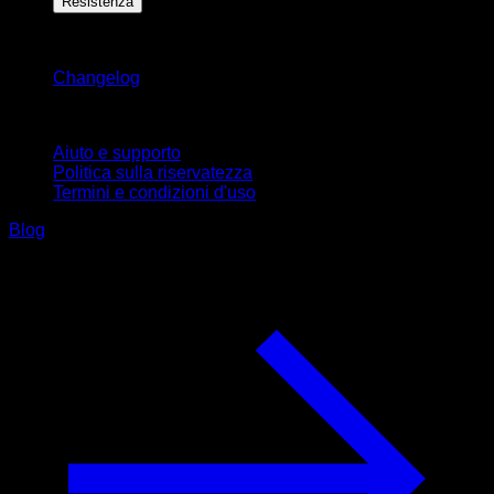
Resistenza
Rimani aggiornato
Changelog
Supporto
Aiuto e supporto
Politica sulla riservatezza
Termini e condizioni d'uso
Blog