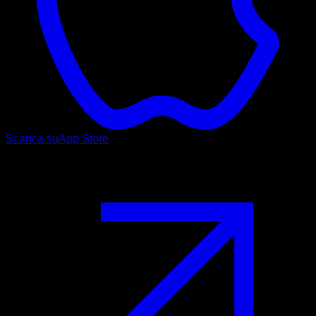
Scarica su
App Store