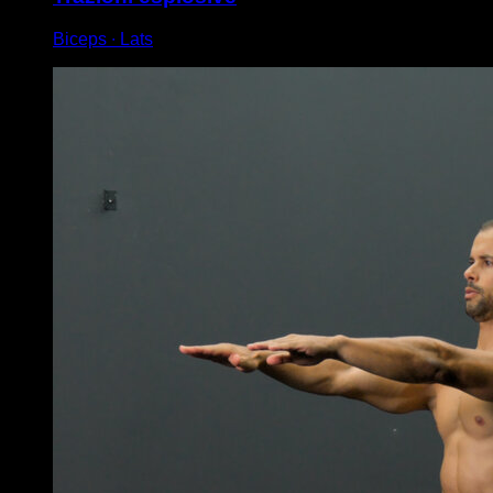
Biceps ∙ Lats