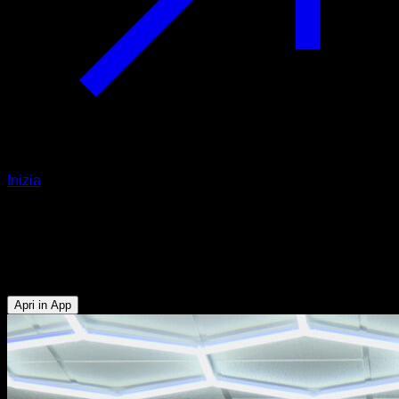
Inizia
Negativa della bandiera
Bicipiti - Tricipiti - Addominali - Deltoide Anteriore - Dorsali -
Obliqui - Pettorale Superiore - Trapezio Superiore
Apri in App