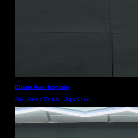
Elbow lean frontale
Abs ∙ AnteriorDeltoid ∙ UpperChest