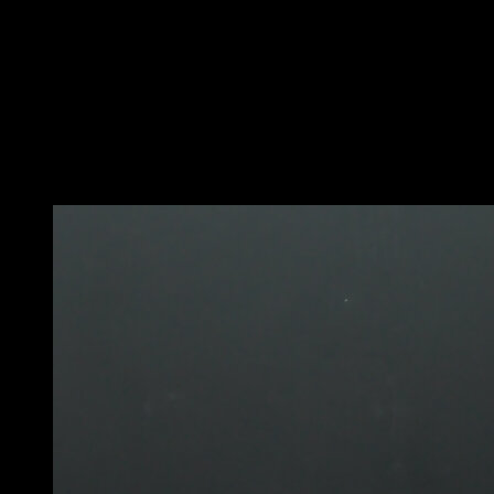
In una sbarra verticale o una sbarra parallela,
posiziona le mani in posizione di bandiera.
Aiutati con un salto e piega le gambe per metterti in
posizione verticale rispetto al suolo.
Quindi allungati completamente e scendi fino a
rimanere parallelo al suolo.
Potrebbe piacerti anche