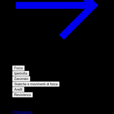
Forza
Ipertrofia
Zavorrato
Statiche e movimenti di forza
Anelli
Resistenza
Rimani aggiornato
Changelog