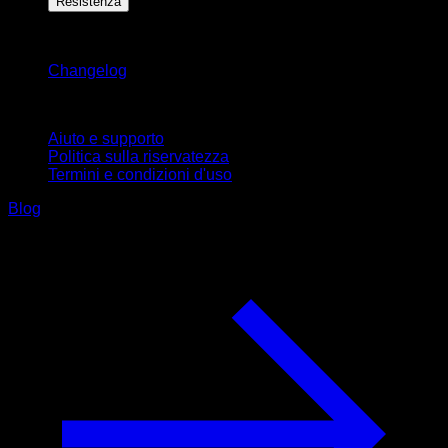
Resistenza
Rimani aggiornato
Changelog
Supporto
Aiuto e supporto
Politica sulla riservatezza
Termini e condizioni d'uso
Blog