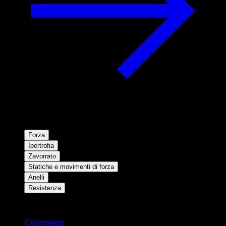
Forza
Ipertrofia
Zavorrato
Statiche e movimenti di forza
Anelli
Resistenza
Rimani aggiornato
Changelog