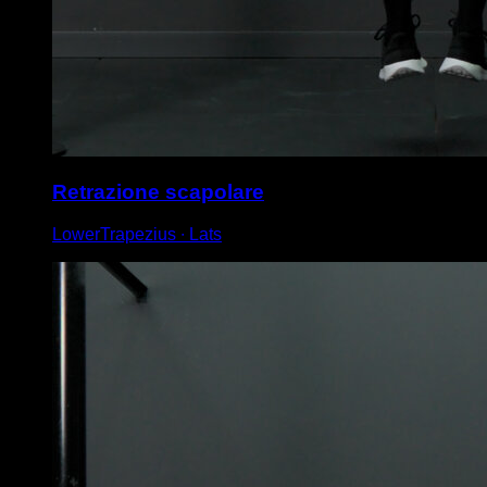
Retrazione scapolare
LowerTrapezius ∙ Lats