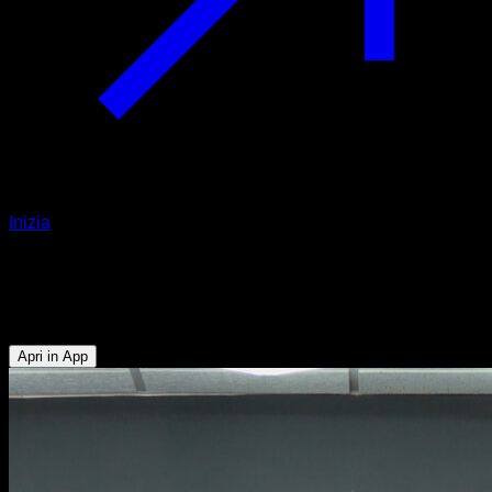
Inizia
Trazione prone
Bicipiti - Dorsali
Apri in App