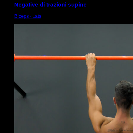
Negative di trazioni supine
Biceps ∙ Lats