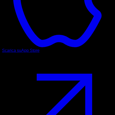
Scarica su
App Store