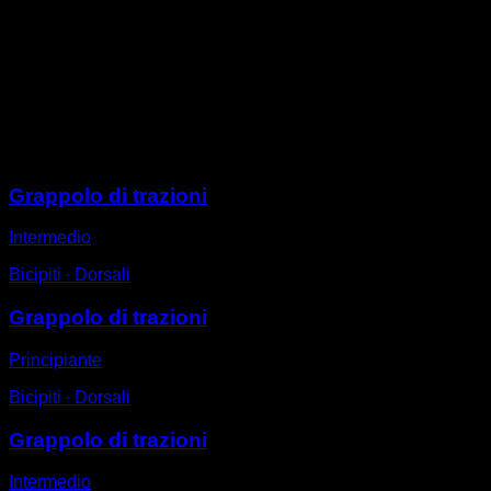
In una barra di trazioni.
Rimani sospeso con presa supina.
Piega i gomiti fino a che la tua mento superi l'altezza
della barra.
Uno degli esercizi base della Calistenica e dello Street
Workout.
Sessioni
Grappolo di trazioni
Intermedio
Bicipiti ∙ Dorsali
Grappolo di trazioni
Principiante
Bicipiti ∙ Dorsali
Grappolo di trazioni
Intermedio