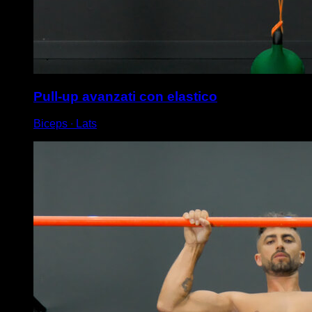
Pull-up avanzati con elastico
Biceps ∙ Lats