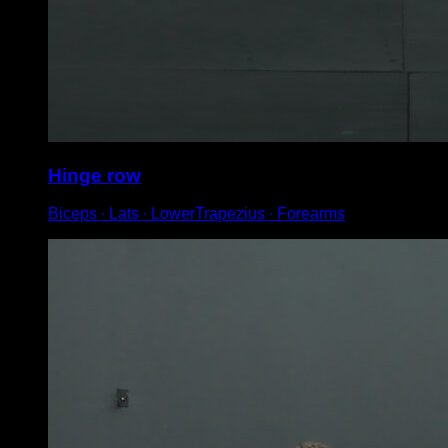
Hinge row
Biceps ∙ Lats ∙ LowerTrapezius ∙ Forearms