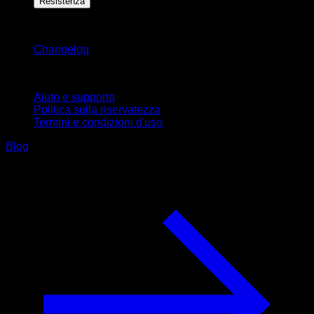
Resistenza
Rimani aggiornato
Changelog
Supporto
Aiuto e supporto
Politica sulla riservatezza
Termini e condizioni d'uso
Blog