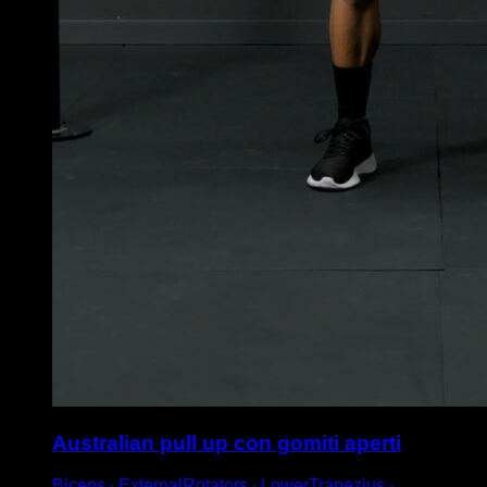
Australian pull up con gomiti aperti
Biceps ∙ ExternalRotators ∙ LowerTrapezius ∙