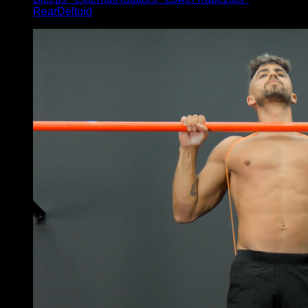
RearDeltoid