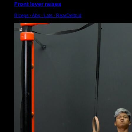
Front lever raises
Biceps ∙ Abs ∙ Lats ∙ RearDeltoid