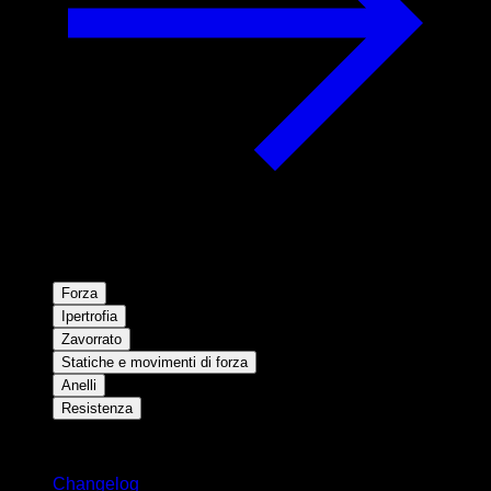
Forza
Ipertrofia
Zavorrato
Statiche e movimenti di forza
Anelli
Resistenza
Rimani aggiornato
Changelog