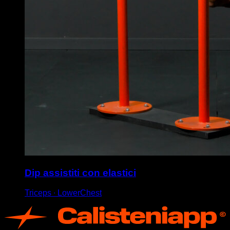
Dip assistiti con elastici
Triceps ∙ LowerChest