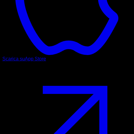
Scarica su
App Store