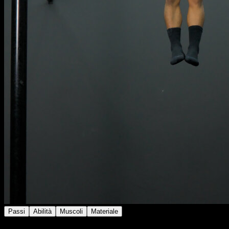
Passi
Abilità
Muscoli
Materiale