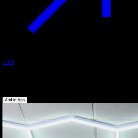
Inizia
Muscle up con cambio di presa
Bicipiti - Tricipiti - Dorsali - Pettorale Inferiore
Apri in App