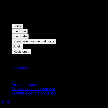
Forza
Ipertrofia
Zavorrato
Statiche e movimenti di forza
Anelli
Resistenza
Rimani aggiornato
Changelog
Supporto
Aiuto e supporto
Politica sulla riservatezza
Termini e condizioni d'uso
Blog