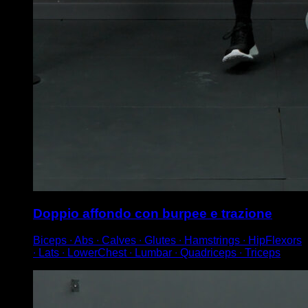
Doppio affondo con burpee e trazione
Biceps ∙ Abs ∙ Calves ∙ Glutes ∙ Hamstrings ∙ HipFlexors
∙ Lats ∙ LowerChest ∙ Lumbar ∙ Quadriceps ∙ Triceps