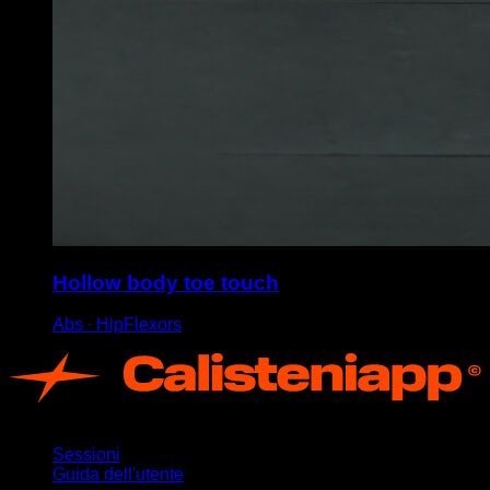
Hollow body toe touch
Abs ∙ HipFlexors
App
Sessioni
Guida dell'utente