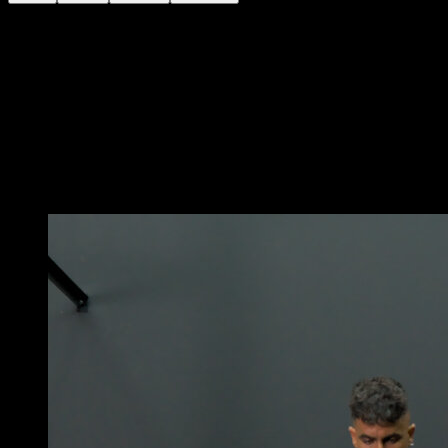
Sdraiati a terra a pancia in su, con una gamba piegata
con il piede appoggiato a un'altezza compresa tra 10 e
20 cm. e l'altra estesa in aria.
Solleva i fianchi.
Mantieni la posizione in modo che i fianchi siano in
linea con le cosce e la schiena, sostenendo solo il
piede e la parte superiore della schiena.
Potrebbe piacerti anche