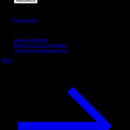
Resistenza
Rimani aggiornato
Changelog
Supporto
Aiuto e supporto
Politica sulla riservatezza
Termini e condizioni d'uso
Blog