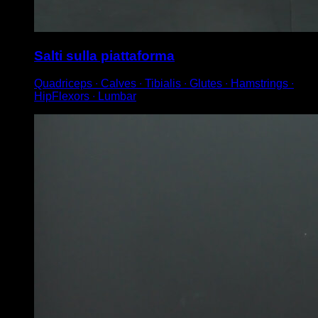
Salti sulla piattaforma
Quadriceps ∙ Calves ∙ Tibialis ∙ Glutes ∙ Hamstrings ∙
HipFlexors ∙ Lumbar