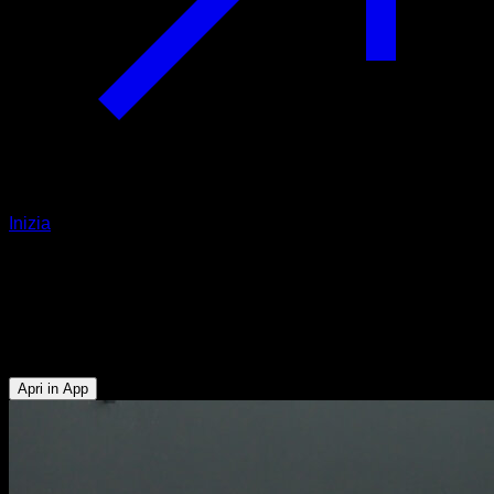
Inizia
Ponte femorale isometrico a una
gamba con sollevamento
Flessori dell'Anca - Muscoli Posteriori della Coscia
Apri in App