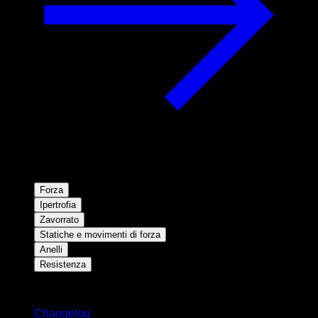
Forza
Ipertrofia
Zavorrato
Statiche e movimenti di forza
Anelli
Resistenza
Rimani aggiornato
Changelog