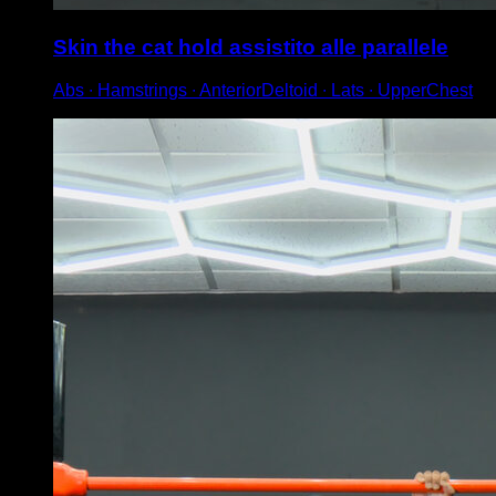
Skin the cat hold assistito alle parallele
Abs ∙ Hamstrings ∙ AnteriorDeltoid ∙ Lats ∙ UpperChest