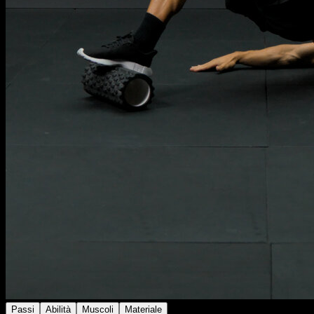
Passi
Abilità
Muscoli
Materiale