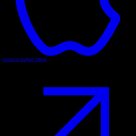
Scarica su
App Store