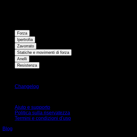
Forza
Ipertrofia
Zavorrato
Statiche e movimenti di forza
Anelli
Resistenza
Rimani aggiornato
Changelog
Supporto
Aiuto e supporto
Politica sulla riservatezza
Termini e condizioni d'uso
Blog