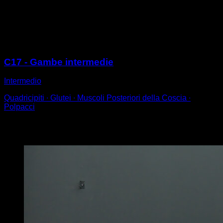
In piedi su una gamba sola, posizionare un piede sopra
la gamba opposta.
Eseguire una squat fino a raggiungere i 90°.
Sessioni
C17 - Gambe intermedie
Intermedio
Quadricipiti ∙ Glutei ∙ Muscoli Posteriori della Coscia ∙
Polpacci
Potrebbe piacerti anche