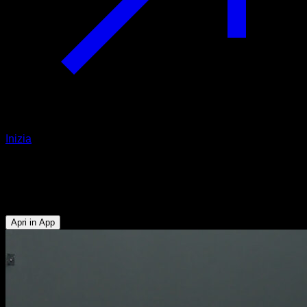
Inizia
Squat hawaiano
Quadricipiti - Muscoli Posteriori della Coscia - Glutei
Apri in App