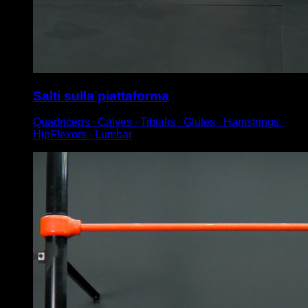
Salti sulla piattaforma
Quadriceps ∙ Calves ∙ Tibialis ∙ Glutes ∙ Hamstrings ∙
HipFlexors ∙ Lumbar