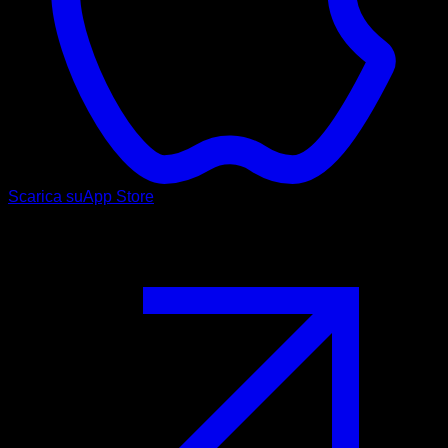
Scarica su
App Store