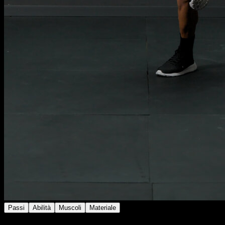
Passi
Abilità
Muscoli
Materiale