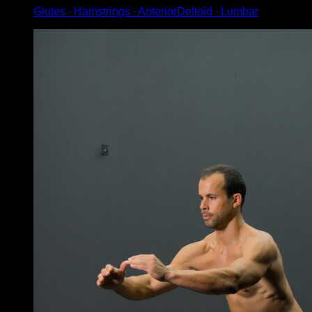
Glutes ∙ Hamstrings ∙ AnteriorDeltoid ∙ Lumbar