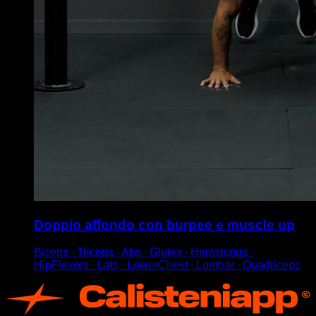
Doppio affondo con burpee e muscle up
Biceps ∙ Triceps ∙ Abs ∙ Glutes ∙ Hamstrings ∙
HipFlexors ∙ Lats ∙ LowerChest ∙ Lumbar ∙ Quadriceps