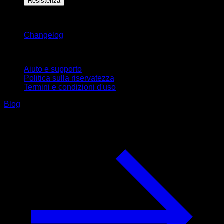
Resistenza
Rimani aggiornato
Changelog
Supporto
Aiuto e supporto
Politica sulla riservatezza
Termini e condizioni d'uso
Blog