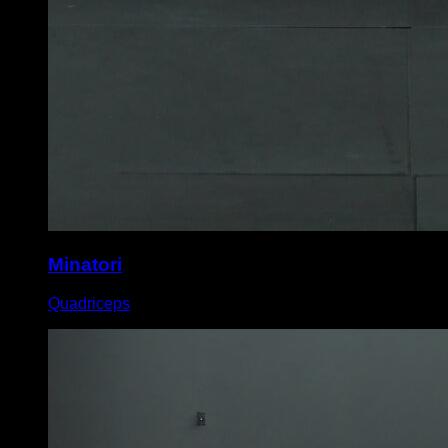
Minatori
Quadriceps