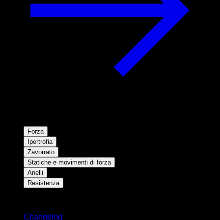
Forza
Ipertrofia
Zavorrato
Statiche e movimenti di forza
Anelli
Resistenza
Rimani aggiornato
Changelog