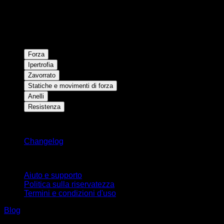
Forza
Ipertrofia
Zavorrato
Statiche e movimenti di forza
Anelli
Resistenza
Rimani aggiornato
Changelog
Supporto
Aiuto e supporto
Politica sulla riservatezza
Termini e condizioni d'uso
Blog