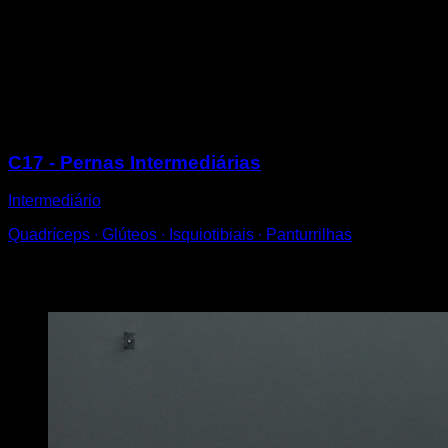
De pé na perna única.
Coloque um pé atrás da outra perna e segure-o
também com a mão oposta.
Realize uma squat até os 90º sem perder essa
posição.
Sessões
C17 - Pernas Intermediárias
Intermediário
Quadríceps ∙ Glúteos ∙ Isquiotibiais ∙ Panturrilhas
Você também pode gostar