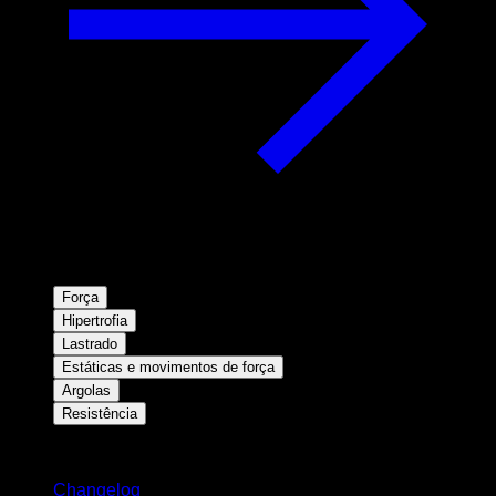
Força
Hipertrofia
Lastrado
Estáticas e movimentos de força
Argolas
Resistência
Mantenha-se atualizado
Changelog