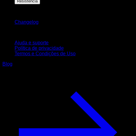
Resistência
Mantenha-se atualizado
Changelog
Suporte
Ajuda e suporte
Política de privacidade
Termos e Condições de Uso
Blog