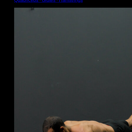
Quadriceps ∙ Glutes ∙ Hamstrings