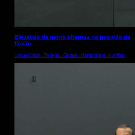
Elevação de perna alternas na posição de
flexão
LowerChest ∙ Triceps ∙ Glutes ∙ Hamstrings ∙ Lumbar