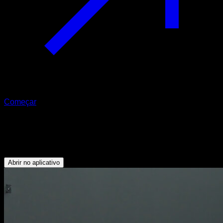
Começar
Agachamento maldini
Quadríceps - Glúteos
Abrir no aplicativo