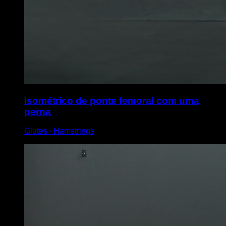
Isométrico de ponte femoral com uma
perna
Glutes ∙ Hamstrings