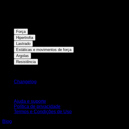
Força
Hipertrofia
Lastrado
Estáticas e movimentos de força
Argolas
Resistência
Mantenha-se atualizado
Changelog
Suporte
Ajuda e suporte
Política de privacidade
Termos e Condições de Uso
Blog