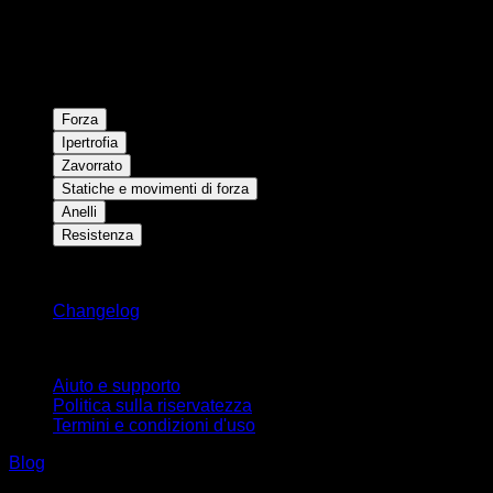
Forza
Ipertrofia
Zavorrato
Statiche e movimenti di forza
Anelli
Resistenza
Rimani aggiornato
Changelog
Supporto
Aiuto e supporto
Politica sulla riservatezza
Termini e condizioni d'uso
Blog