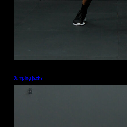
x
30
Jumping jacks