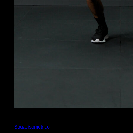
x
30
Squat isometrico