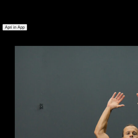
Deltoide Anteriore ∙ Glutei ∙ Tricipiti ∙ Pettorale Inferiore ∙
Pettorale Superiore ∙ Addominali ∙ Flessori dell'Anca ∙ Tibiale
∙ Muscoli Posteriori della Coscia ∙ Lombari ∙ Obliqui
Apri in App
x
3
GIRI