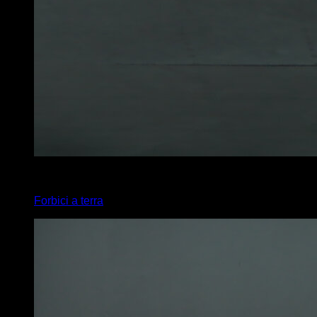
x
30
Forbici a terra