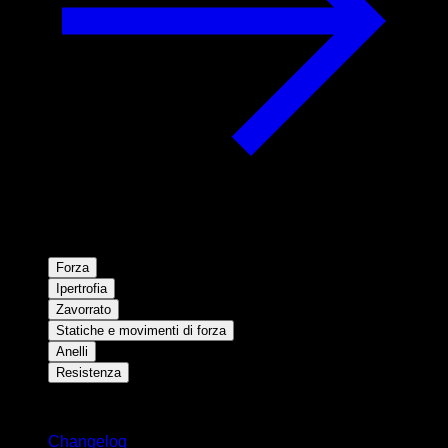
Forza
Ipertrofia
Zavorrato
Statiche e movimenti di forza
Anelli
Resistenza
Rimani aggiornato
Changelog