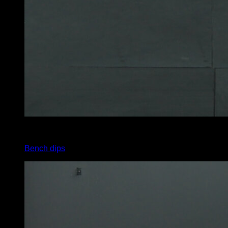
x
30
Bench dips