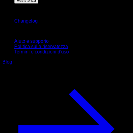
Resistenza
Rimani aggiornato
Changelog
Supporto
Aiuto e supporto
Politica sulla riservatezza
Termini e condizioni d'uso
Blog