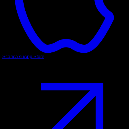
Scarica su
App Store