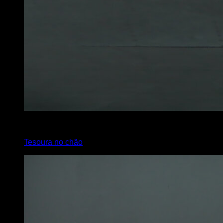
x
30
Tesoura no chão