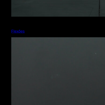
x
30
Flexões