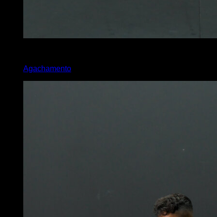
x
30
Agachamento