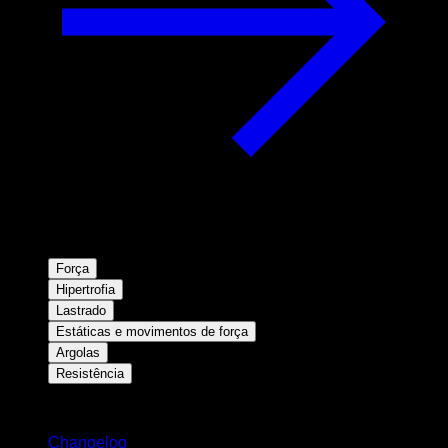
Força
Hipertrofia
Lastrado
Estáticas e movimentos de força
Argolas
Resistência
Mantenha-se atualizado
Changelog