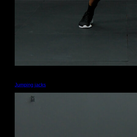
x
30
Jumping jacks