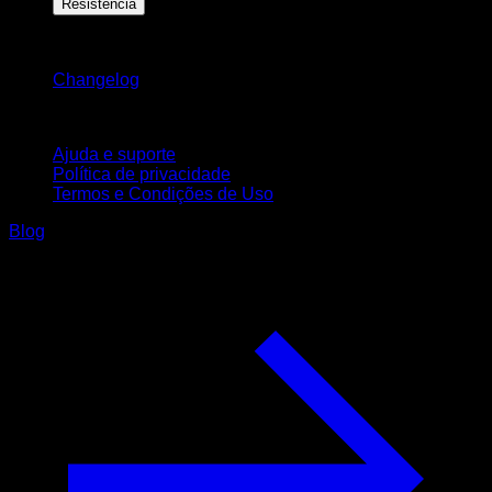
Resistência
Mantenha-se atualizado
Changelog
Suporte
Ajuda e suporte
Política de privacidade
Termos e Condições de Uso
Blog