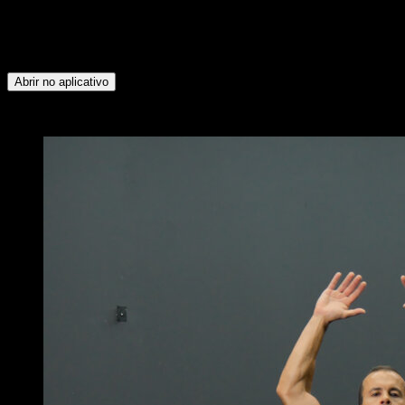
seguintes grupos musculares: Quadríceps ∙ Panturrilhas ∙
Deltoide Lateral ∙ Deltoide Anterior ∙ Glúteos ∙ Tríceps ∙
Peitoral Inferior ∙ Peitoral Superior ∙ Abdominais ∙ Flexores do
Quadril ∙ Tibial ∙ Isquiotibiais ∙ Lombares ∙ Oblíquos
Abrir no aplicativo
x
3
RODADAS