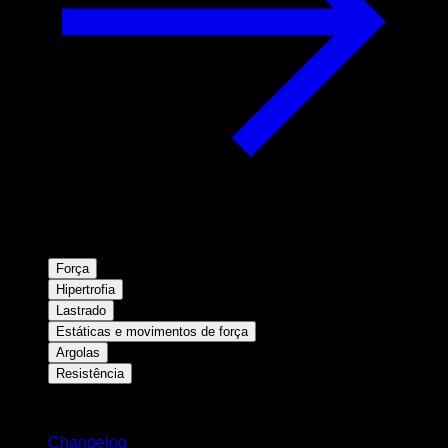
Força
Hipertrofia
Lastrado
Estáticas e movimentos de força
Argolas
Resistência
Mantenha-se atualizado
Changelog