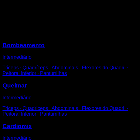
Desde a posição de flexões.
Avance um pé de cada vez, como se estivesse
tentando correr.
Tentar manter a anca em uma posição fixa.
Sessões
Bombeamento
Intermediário
Tríceps ∙ Quadríceps ∙ Abdominais ∙ Flexores do Quadril ∙
Peitoral Inferior ∙ Panturrilhas
Queimar
Intermediário
Tríceps ∙ Quadríceps ∙ Abdominais ∙ Flexores do Quadril ∙
Peitoral Inferior ∙ Panturrilhas
Cardiomix
Intermediário