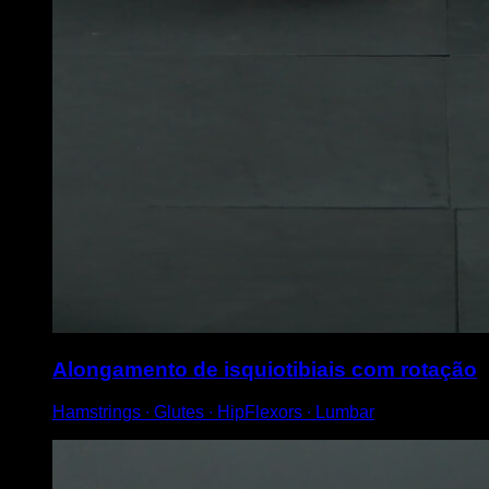
Alongamento de isquiotibiais com rotação
Hamstrings ∙ Glutes ∙ HipFlexors ∙ Lumbar