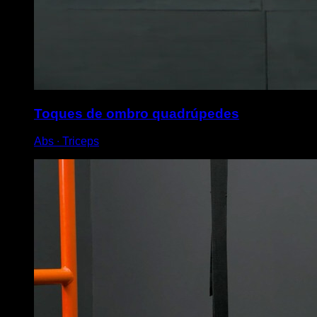
Toques de ombro quadrúpedes
Abs ∙ Triceps