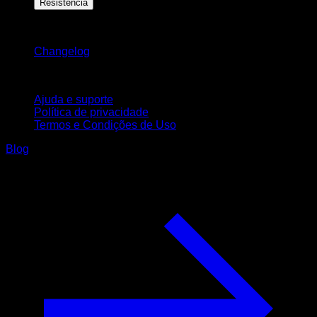
Resistência
Mantenha-se atualizado
Changelog
Suporte
Ajuda e suporte
Política de privacidade
Termos e Condições de Uso
Blog