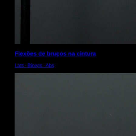
Flexões de bruços na cintura
Lats ∙ Biceps ∙ Abs