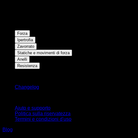
Forza
Ipertrofia
Zavorrato
Statiche e movimenti di forza
Anelli
Resistenza
Rimani aggiornato
Changelog
Supporto
Aiuto e supporto
Politica sulla riservatezza
Termini e condizioni d'uso
Blog