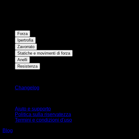
Forza
Ipertrofia
Zavorrato
Statiche e movimenti di forza
Anelli
Resistenza
Rimani aggiornato
Changelog
Supporto
Aiuto e supporto
Politica sulla riservatezza
Termini e condizioni d'uso
Blog