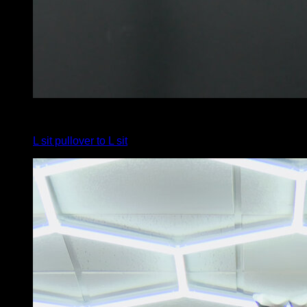
4
x
3
L sit pullover to L sit