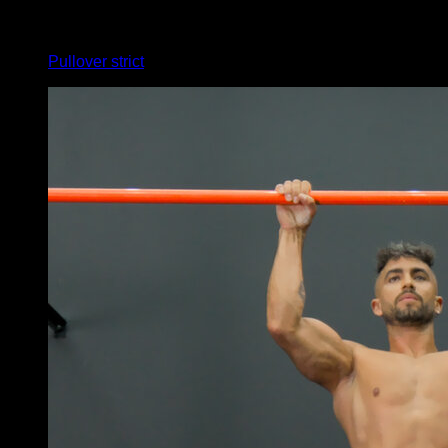
4
x
1
Pullover strict