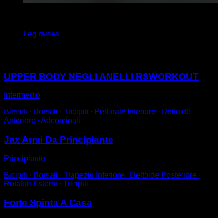
4
x
6
Leg raises
Potrebbe piacerti anche
UPPER BODY NEGLI ANELLI RSWORKOUT
Intermedio
Bicipiti ∙ Dorsali ∙ Tricipiti ∙ Pettorale Inferiore ∙ Deltoide
Anteriore ∙ Addominali
Jax Armi Da Principiante
Principiante
Bicipiti ∙ Dorsali ∙ Trapezio Inferiore ∙ Deltoide Posteriore ∙
Rotatori Esterni ∙ Tricipiti
Forte Spinta A Casa