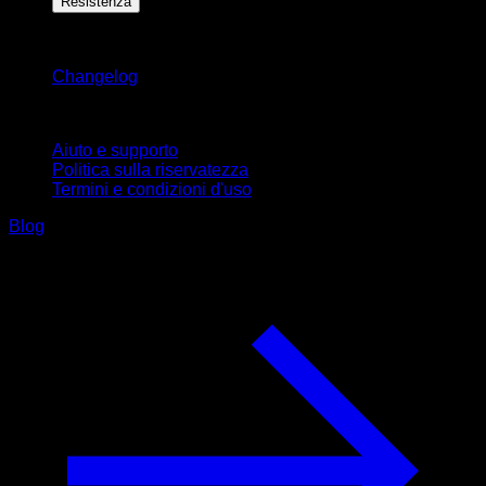
Resistenza
Rimani aggiornato
Changelog
Supporto
Aiuto e supporto
Politica sulla riservatezza
Termini e condizioni d'uso
Blog