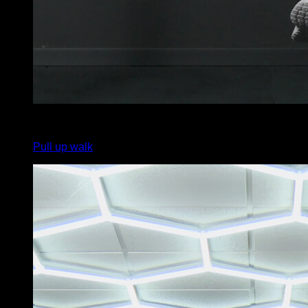
4
x
6
Pull up walk