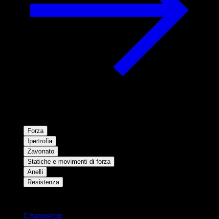
Forza
Ipertrofia
Zavorrato
Statiche e movimenti di forza
Anelli
Resistenza
Rimani aggiornato
Changelog