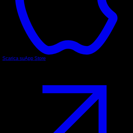
Scarica su
App Store