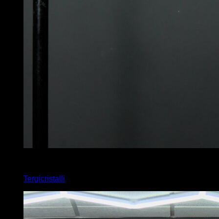
4
x
6
Tergicristalli