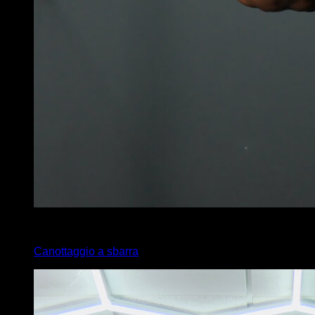
4
x
6
Canottaggio a sbarra