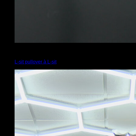
4
x
3
L-sit pullover à L-sit