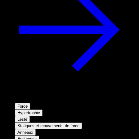
Force
Hypertrophie
Lesté
Statiques et mouvements de force
Anneaux
Endurance