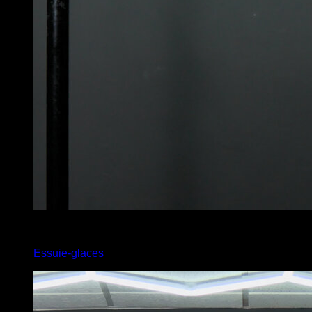
4
x
6
Essuie-glaces