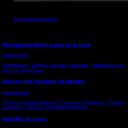
4
x
6
Élévations de jambes
Vous pourriez aussi aimer
Préparation Front Lever à un bras
Intermédiaire
Abdominaux ∙ Dorsaux ∙ Biceps ∙ Obliques ∙ Fléchisseurs de
Hanche ∙ Avant-bras
Maison des Pompes Complètes
Intermédiaire
Triceps ∙ Deltoïde Antérieur ∙ Pectoraux Supérieurs ∙ Trapèze
Supérieur ∙ Serratus ∙ Pectoraux Inférieurs
Stabilité du tronc