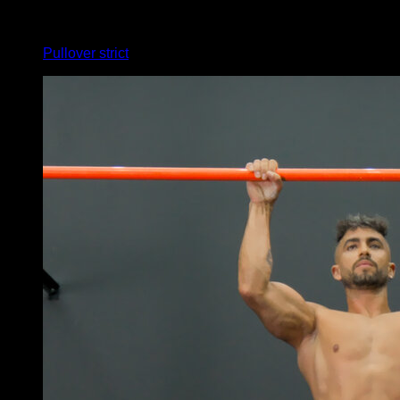
4
x
1
Pullover strict