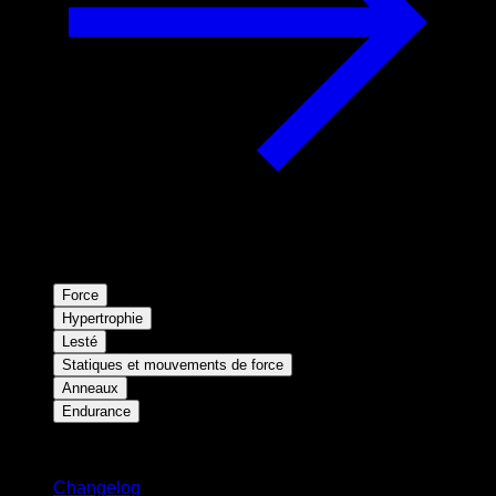
Force
Hypertrophie
Lesté
Statiques et mouvements de force
Anneaux
Endurance
Restez informé
Changelog