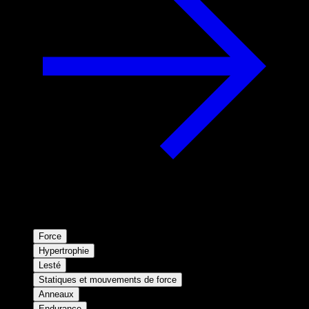
Force
Hypertrophie
Lesté
Statiques et mouvements de force
Anneaux
Endurance