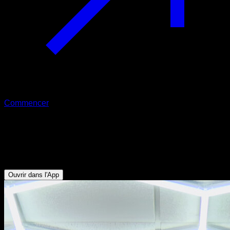
Commencer
Tractions horizontales sur barre
Biceps - Abdominaux - Fléchisseurs de Hanche - Dorsaux -
Trapèze Inférieur - Deltoïde Postérieur
Ouvrir dans l'App