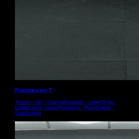
Pompes en T
Triceps ∙ Abs ∙ ExternalRotators ∙ LowerChest ∙
UpperChest ∙ LowerTrapezius ∙ RearDeltoid ∙
SideDeltoid