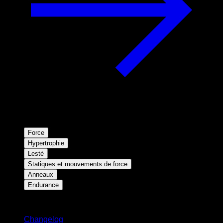
Force
Hypertrophie
Lesté
Statiques et mouvements de force
Anneaux
Endurance
Restez informé
Changelog