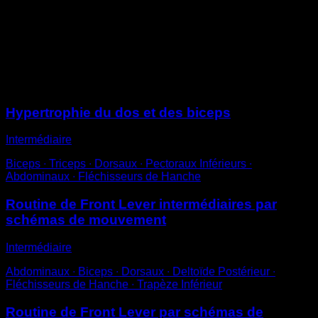
Place-toi sur la barre en position en L avec les pieds
vers le ciel.
Réalise des répétitions de tirage sans perdre la
posture.
Sessions
Hypertrophie du dos et des biceps
Intermédiaire
Biceps ∙ Triceps ∙ Dorsaux ∙ Pectoraux Inférieurs ∙
Abdominaux ∙ Fléchisseurs de Hanche
Routine de Front Lever intermédiaires par
schémas de mouvement
Intermédiaire
Abdominaux ∙ Biceps ∙ Dorsaux ∙ Deltoïde Postérieur ∙
Fléchisseurs de Hanche ∙ Trapèze Inférieur
Routine de Front Lever par schémas de