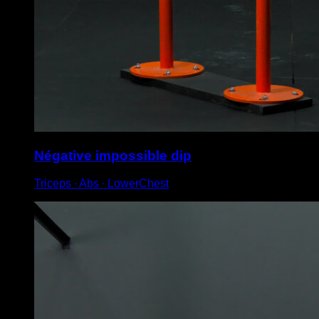
Négative impossible dip
Triceps ∙ Abs ∙ LowerChest