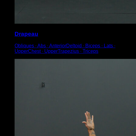
Drapeau
Obliques ∙ Abs ∙ AnteriorDeltoid ∙ Biceps ∙ Lats ∙
UpperChest ∙ UpperTrapezius ∙ Triceps