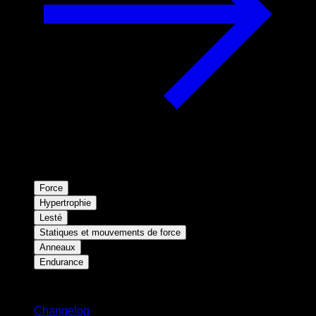
Force
Hypertrophie
Lesté
Statiques et mouvements de force
Anneaux
Endurance
Restez informé
Changelog