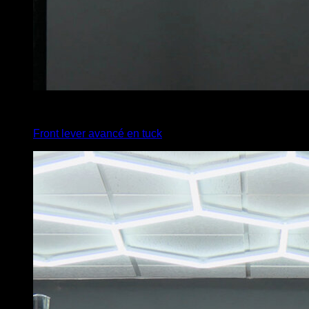
4
x
6
Front lever avancé en tuck