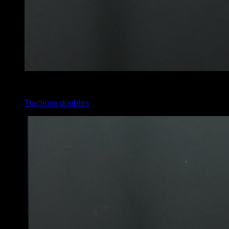
3
x
8
Tractions doubles