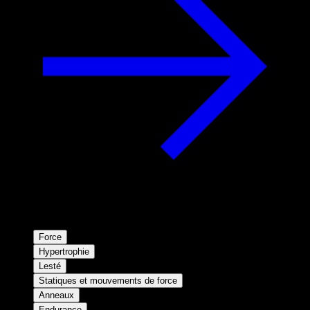
Force
Hypertrophie
Lesté
Statiques et mouvements de force
Anneaux
Endurance