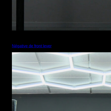
4
x
5
Négative de front lever