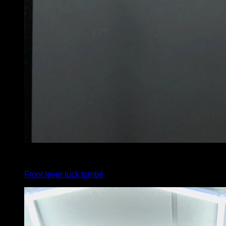
4
x
6
Front lever tuck tombé