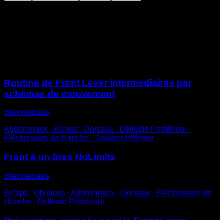
Place-toi suspendu à la barre avec les genoux fléchis à
90° (pas contre la poitrine)
Essaie de soulever ton corps jusqu’à ce que le dos soit
parallèle au sol ou au-delà, sans fléchir les bras.
Sessions
Routine de Front Lever intermédiaires par
schémas de mouvement
Intermédiaire
Abdominaux ∙ Biceps ∙ Dorsaux ∙ Deltoïde Postérieur ∙
Fléchisseurs de Hanche ∙ Trapèze Inférieur
Front à un bras NoLimits
Intermédiaire
Biceps ∙ Obliques ∙ Abdominaux ∙ Dorsaux ∙ Fléchisseurs de
Hanche ∙ Deltoïde Postérieur