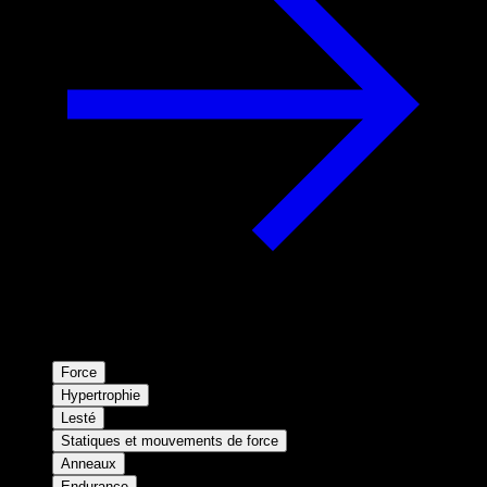
Force
Hypertrophie
Lesté
Statiques et mouvements de force
Anneaux
Endurance