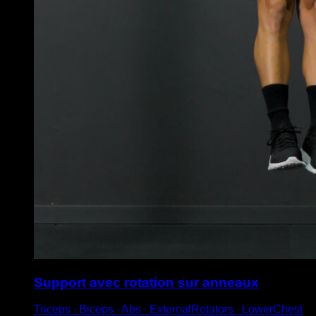
Support avec rotation sur anneaux
Triceps ∙ Biceps ∙ Abs ∙ ExternalRotators ∙ LowerChest