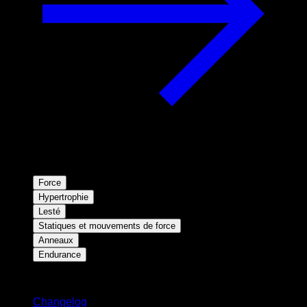
Force
Hypertrophie
Lesté
Statiques et mouvements de force
Anneaux
Endurance
Restez informé
Changelog