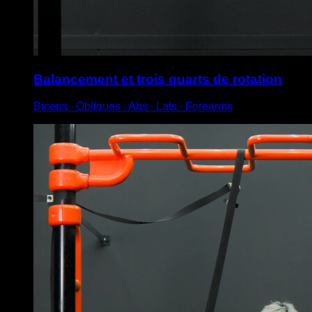
Balancement et trois quarts de rotation
Biceps ∙ Obliques ∙ Abs ∙ Lats ∙ Forearms