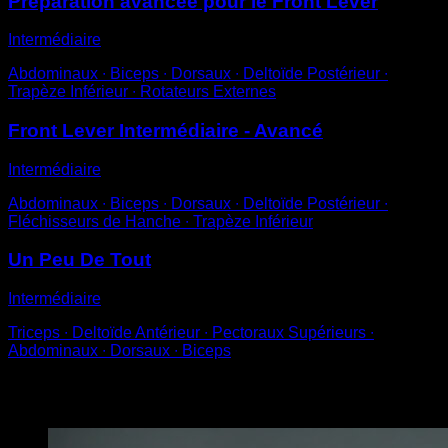
Préparation avancée pour le Front Lever
Intermédiaire
Abdominaux ∙ Biceps ∙ Dorsaux ∙ Deltoïde Postérieur ∙
Trapèze Inférieur ∙ Rotateurs Externes
Front Lever Intermédiaire - Avancé
Intermédiaire
Abdominaux ∙ Biceps ∙ Dorsaux ∙ Deltoïde Postérieur ∙
Fléchisseurs de Hanche ∙ Trapèze Inférieur
Un Peu De Tout
Intermédiaire
Triceps ∙ Deltoïde Antérieur ∙ Pectoraux Supérieurs ∙
Abdominaux ∙ Dorsaux ∙ Biceps
Vous pourriez aussi aimer