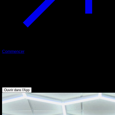
Commencer
Élévations en front lever avancé en
tuck
Abdominaux - Biceps - Dorsaux - Deltoïde Postérieur
Ouvrir dans l'App