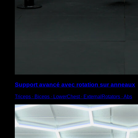
Support avancé avec rotation sur anneaux
Triceps ∙ Biceps ∙ LowerChest ∙ ExternalRotators ∙ Abs