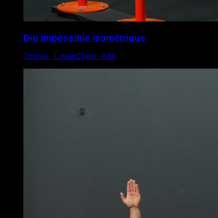
Dip impossible isométrique
Triceps ∙ LowerChest ∙ Abs