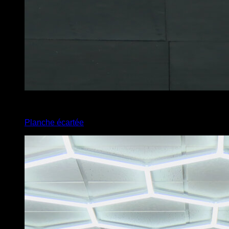
3
x
10
Planche écartée