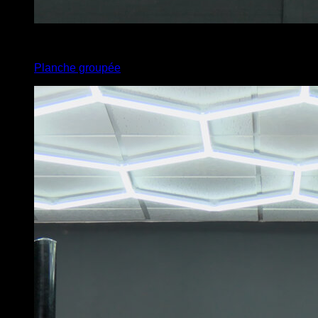
3
x
6
Planche groupée