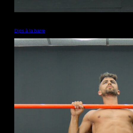
3
x
19
Dips à la barre