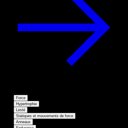
Force
Hypertrophie
Lesté
Statiques et mouvements de force
Anneaux
Endurance