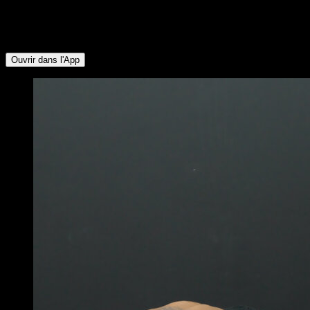
Pectoraux Supérieurs ∙ Abdominaux ∙ Dorsaux ∙ Biceps ∙
Deltoïde Postérieur ∙ Pectoraux Inférieurs ∙ Quadriceps ∙
Mollets ∙ Ischio-jambiers ∙ Fessiers
Ouvrir dans l'App