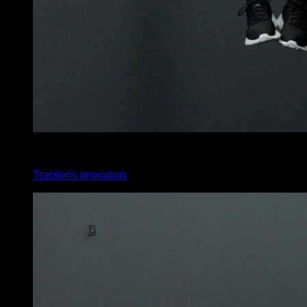
3
x
14
Tractions pronation