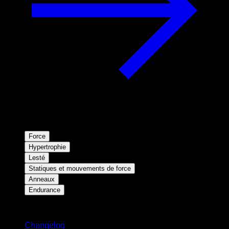
Force
Hypertrophie
Lesté
Statiques et mouvements de force
Anneaux
Endurance
Restez informé
Changelog