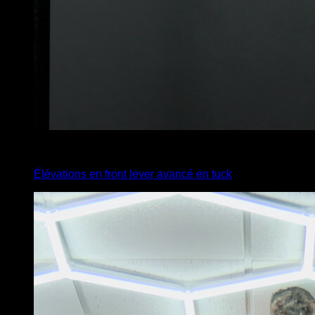
3
x
4
Élévations en front lever avancé en tuck