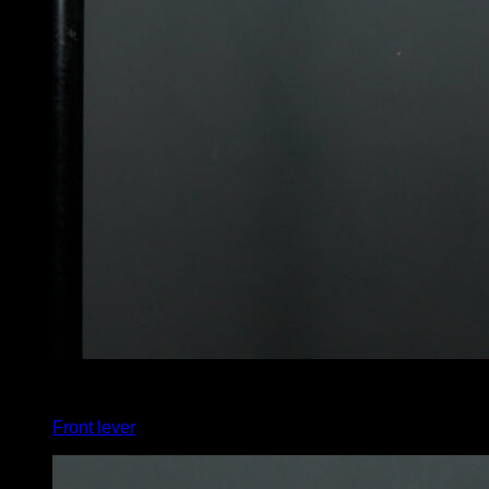
4
x
4
Front lever