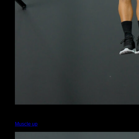
3
x
7
Muscle up