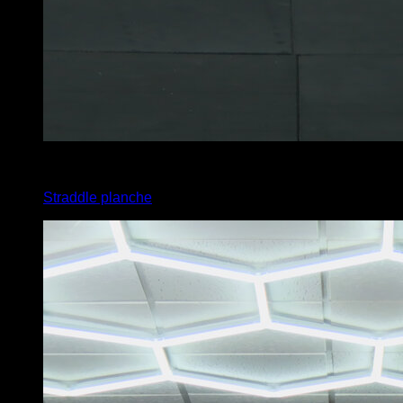
3
x
10
Straddle planche