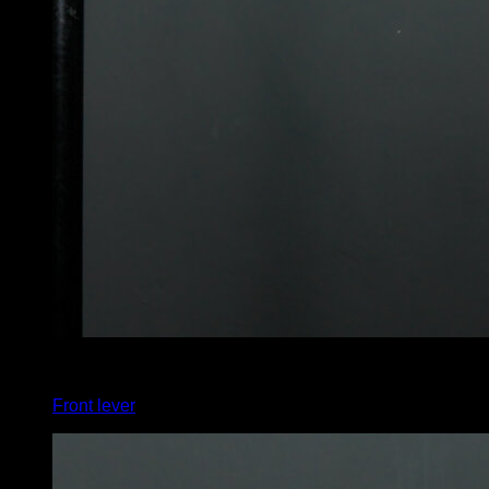
4
x
4
Front lever