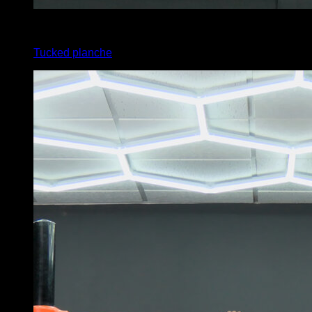
3
x
6
Tucked planche