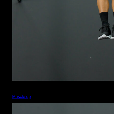
3
x
7
Muscle up