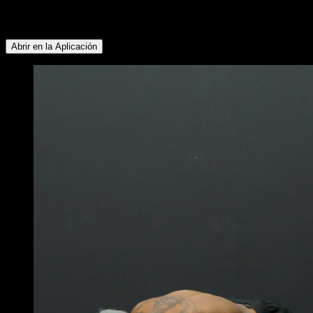
Deltoides Posterior ∙ Pectoral Inferior ∙ Cuádriceps ∙ Gemelos
∙ Isquiotibiales ∙ Glúteos
Abrir en la Aplicación