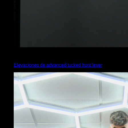
3
x
4
Elevaciones de advanced tucked front lever