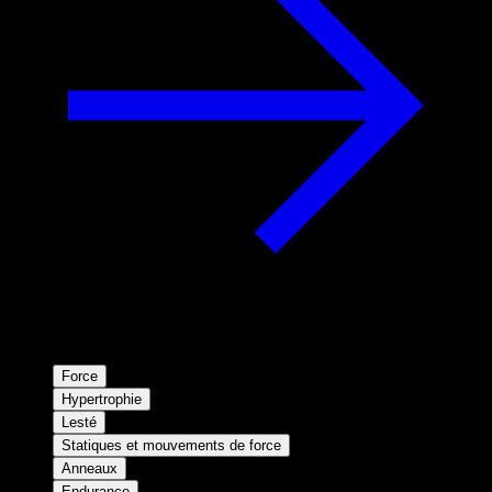
Force
Hypertrophie
Lesté
Statiques et mouvements de force
Anneaux
Endurance