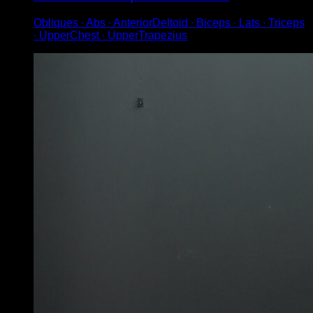
Obliques ∙ Abs ∙ AnteriorDeltoid ∙ Biceps ∙ Lats ∙ Triceps
∙ UpperChest ∙ UpperTrapezius