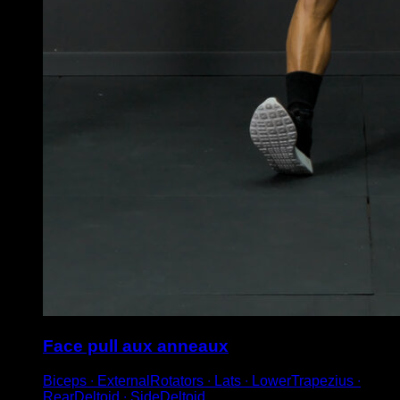
Face pull aux anneaux
Biceps ∙ ExternalRotators ∙ Lats ∙ LowerTrapezius ∙
RearDeltoid ∙ SideDeltoid