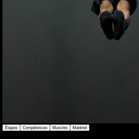
Étapes
Compétences
Muscles
Matériel
Sur une barre, réalise une planche front lever.