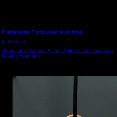
Ne lève pas complètement, mais essaie de maintenir la
position à un angle de 45º, les coudes verrouillés.
Sessions
Préparation Front Lever à un bras
Intermédiaire
Abdominaux ∙ Dorsaux ∙ Biceps ∙ Obliques ∙ Fléchisseurs de
Hanche ∙ Avant-bras
Vous pourriez aussi aimer