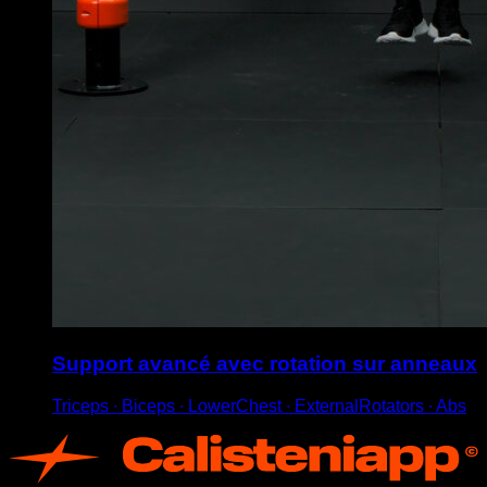
Support avancé avec rotation sur anneaux
Triceps ∙ Biceps ∙ LowerChest ∙ ExternalRotators ∙ Abs