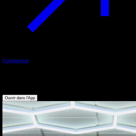
Commencer
Front lever diagonal
Biceps - Abdominaux - Dorsaux
Ouvrir dans l'App