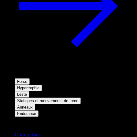
Force
Hypertrophie
Lesté
Statiques et mouvements de force
Anneaux
Endurance
Restez informé
Changelog