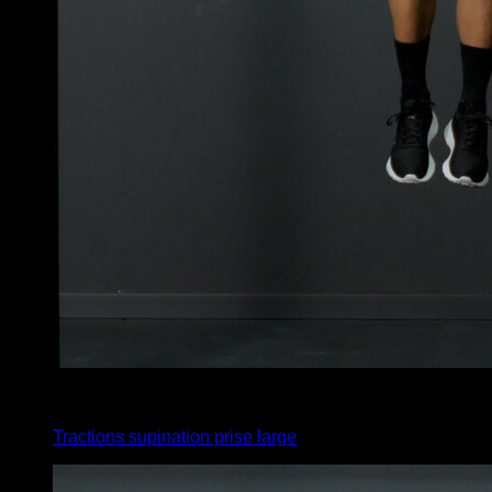
x
10
Tractions supination prise large