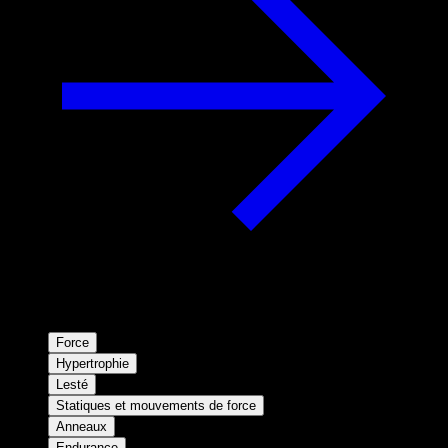
Force
Hypertrophie
Lesté
Statiques et mouvements de force
Anneaux
Endurance