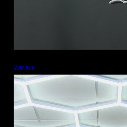
x
5
Muscle up