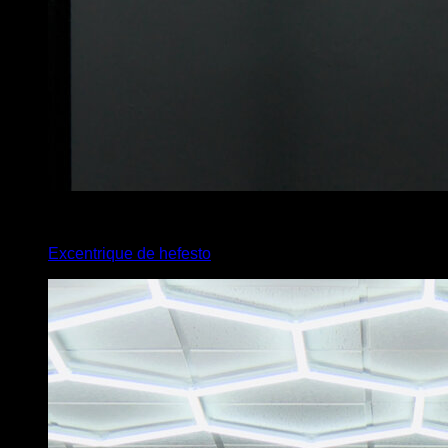
x
5
Excentrique de hefesto