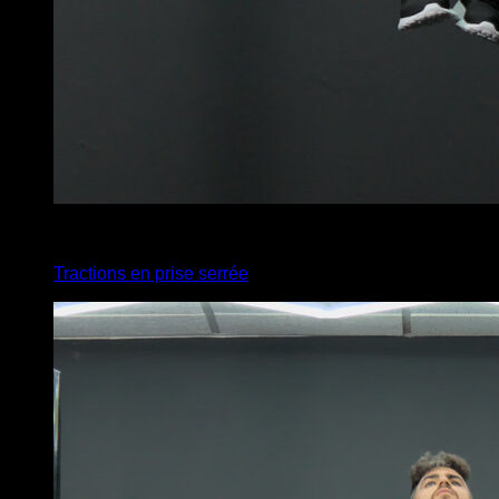
x
10
Tractions en prise serrée