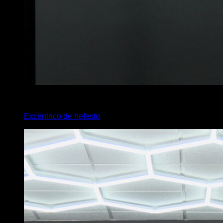
x
5
Excéntrico de hefesto