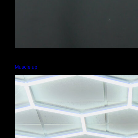
x
5
Muscle up