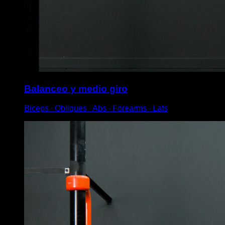
Balanceo y medio giro
Biceps ∙ Obliques ∙ Abs ∙ Forearms ∙ Lats