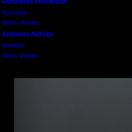
Dominadas Principiante
Principiante
Bíceps ∙ Dorsales
Explosion Pull Ups
Intermedio
Bíceps ∙ Dorsales
Puede que te interese