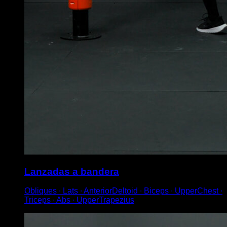
Lanzadas a bandera
Obliques ∙ Lats ∙ AnteriorDeltoid ∙ Biceps ∙ UpperChest ∙
Triceps ∙ Abs ∙ UpperTrapezius