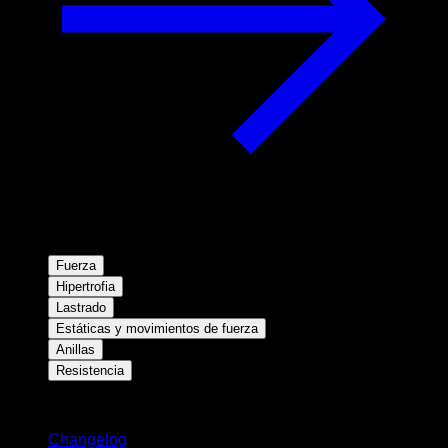
Fuerza
Hipertrofia
Lastrado
Estáticas y movimientos de fuerza
Anillas
Resistencia
Novedades
Changelog