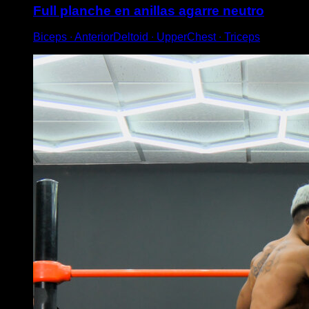
Full planche en anillas agarre neutro
Biceps ∙ AnteriorDeltoid ∙ UpperChest ∙ Triceps