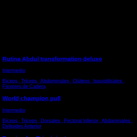
una separación del doble del ancho de tus hombros.
Realiza repeticiones sobrepasando la barra con tu
barbilla y estirando completamente los brazos.
Este ejercicio requiere una cierta preparación en las
muñecas, si notas molestias no lo realices hasta que
hayas reforzado la zona.
Sesiones
Rutina Abdul transformation deluxe
Intermedio
Bíceps ∙ Tríceps ∙ Abdominales ∙ Glúteos ∙ Isquiotibiales ∙
Flexores de Cadera
World champion pull
Intermedio
Bíceps ∙ Tríceps ∙ Dorsales ∙ Pectoral Inferior ∙ Abdominales ∙
Deltoides Anterior