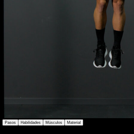
Pasos
Habilidades
Músculos
Material
Colócate en la barra con agarre supino y las manos a