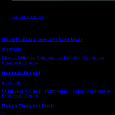
4
x
15
Fondos en banco
Puede que te interese
Daniel Laizans one arm front lever
Intermedio
Bíceps ∙ Oblicuos ∙ Abdominales ∙ Dorsales ∙ Antebrazos ∙
Flexores de Cadera
Runners Delight
Intermedio
Cuádriceps ∙ Glúteos ∙ Isquiotibiales ∙ Tríceps ∙ Abdominales ∙
Flexores de Cadera
Brito's Shoulder Push