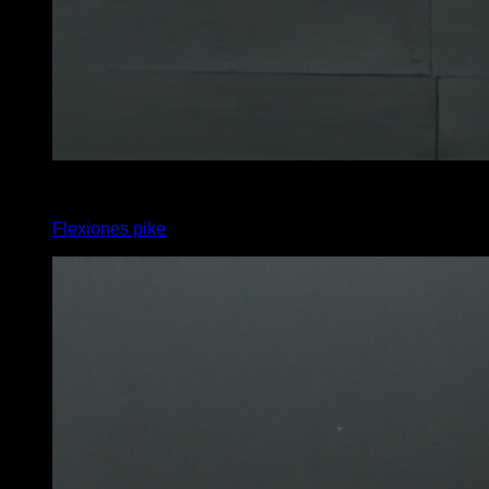
4
x
8
Flexiones pike