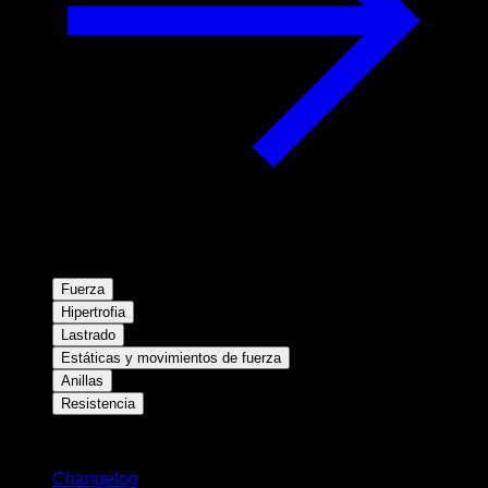
Fuerza
Hipertrofia
Lastrado
Estáticas y movimientos de fuerza
Anillas
Resistencia
Novedades
Changelog