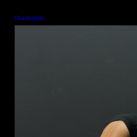
4
x
5
Pica en barra