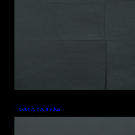
4
x
12
Flexiones declinadas