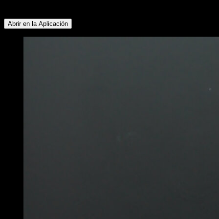
Bíceps ∙ Tríceps ∙ Pectoral Inferior
Abrir en la Aplicación