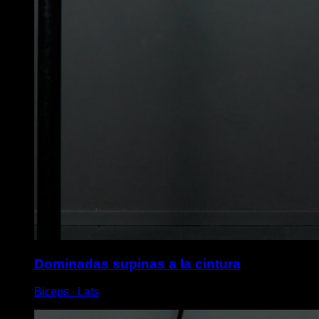
Dominadas supinas a la cintura
Biceps ∙ Lats