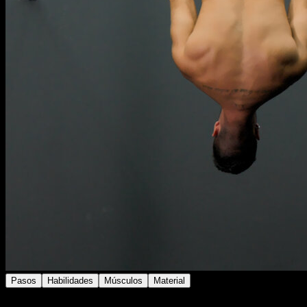
Pasos
Habilidades
Músculos
Material
Colócate en la barra y pasa las piernas entre las