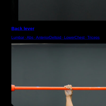
Back lever
Lumbar ∙ Abs ∙ AnteriorDeltoid ∙ LowerChest ∙ Triceps