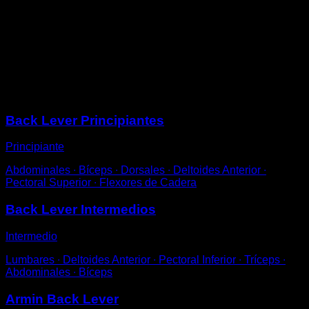
manos.
Estírate de forma que quedes en vertical y separa las
piernas de la barra unos 10 cm.
Aguanta en esa posición durante un tiempo
determinado.
Sesiones
Back Lever Principiantes
Principiante
Abdominales ∙ Bíceps ∙ Dorsales ∙ Deltoides Anterior ∙
Pectoral Superior ∙ Flexores de Cadera
Back Lever Intermedios
Intermedio
Lumbares ∙ Deltoides Anterior ∙ Pectoral Inferior ∙ Tríceps ∙
Abdominales ∙ Bíceps
Armin Back Lever