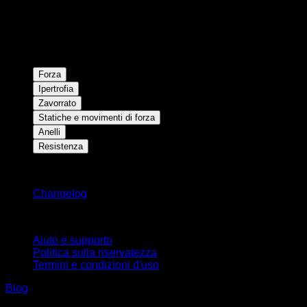
Forza
Ipertrofia
Zavorrato
Statiche e movimenti di forza
Anelli
Resistenza
Rimani aggiornato
Changelog
Supporto
Aiuto e supporto
Politica sulla riservatezza
Termini e condizioni d'uso
Blog