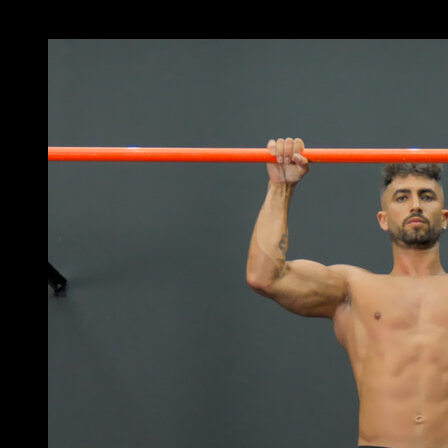
x
3
TOURS