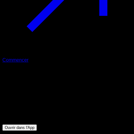
Commencer
Intermédiaire
Yoru Dos & Cardio
Biceps ∙ Dorsaux ∙ Avant-bras
17
min
Session pour athlètes de niveau Intermédiaire. Entraînez les
groupes musculaires suivants : Biceps ∙ Dorsaux ∙ Avant-bras
Ouvrir dans l'App