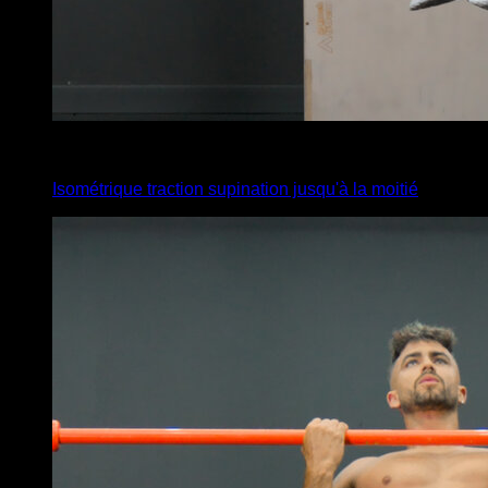
x
20
Isométrique traction supination jusqu'à la moitié