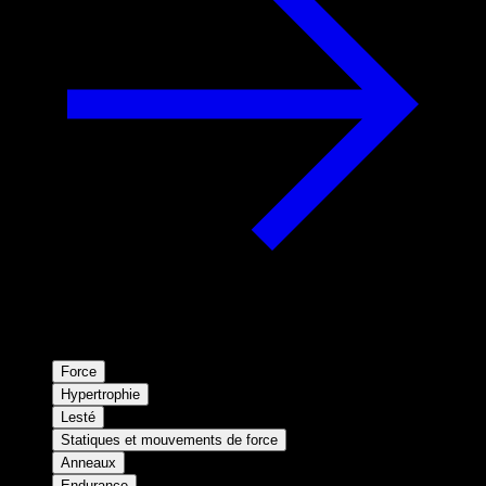
Force
Hypertrophie
Lesté
Statiques et mouvements de force
Anneaux
Endurance