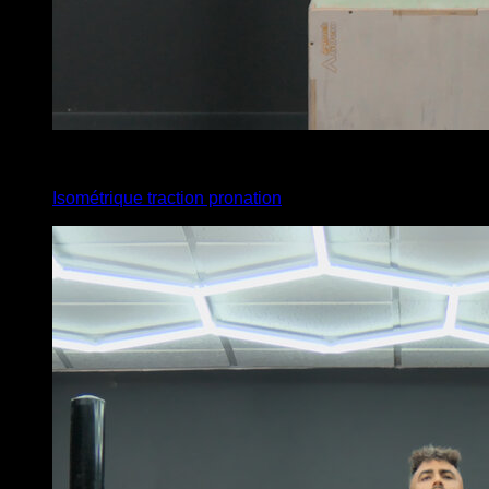
x
20
Isométrique traction pronation