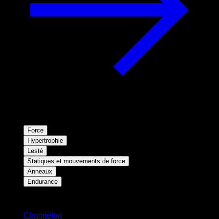
Force
Hypertrophie
Lesté
Statiques et mouvements de force
Anneaux
Endurance
Restez informé
Changelog