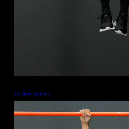
x
20
Tractions supines