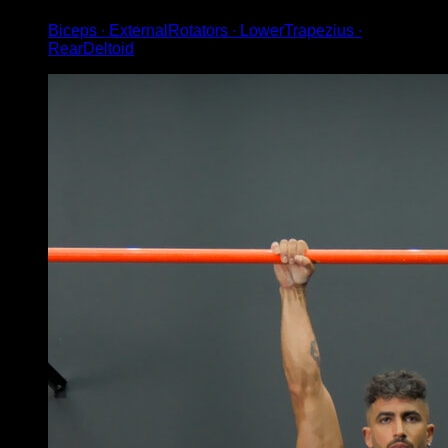
Biceps ∙ ExternalRotators ∙ LowerTrapezius ∙
RearDeltoid