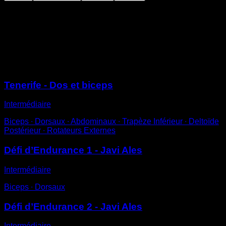
Place-toi en position de prise en pronation.
Reste suspendu de façon à ce que ton front soit à la
hauteur de la barre.
Tiens la position pendant un temps déterminé.
Sessions
Tenerife - Dos et biceps
Intermédiaire
Biceps ∙ Dorsaux ∙ Abdominaux ∙ Trapèze Inférieur ∙ Deltoïde
Postérieur ∙ Rotateurs Externes
Défi d’Endurance 1 - Javi Ales
Intermédiaire
Biceps ∙ Dorsaux
Défi d’Endurance 2 - Javi Ales
Intermédiaire