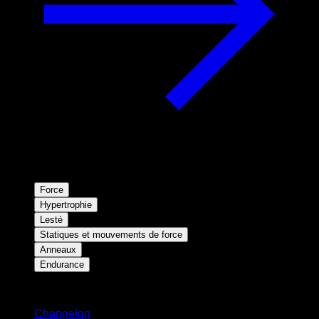
Force
Hypertrophie
Lesté
Statiques et mouvements de force
Anneaux
Endurance
Restez informé
Changelog