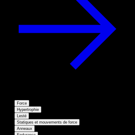
Force
Hypertrophie
Lesté
Statiques et mouvements de force
Anneaux
Endurance