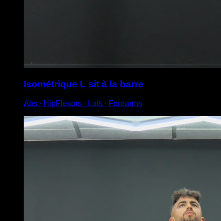
Isométrique L sit à la barre
Abs ∙ HipFlexors ∙ Lats ∙ Forearms