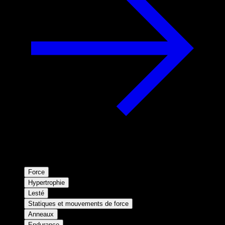
Force
Hypertrophie
Lesté
Statiques et mouvements de force
Anneaux
Endurance