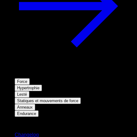
Force
Hypertrophie
Lesté
Statiques et mouvements de force
Anneaux
Endurance
Restez informé
Changelog