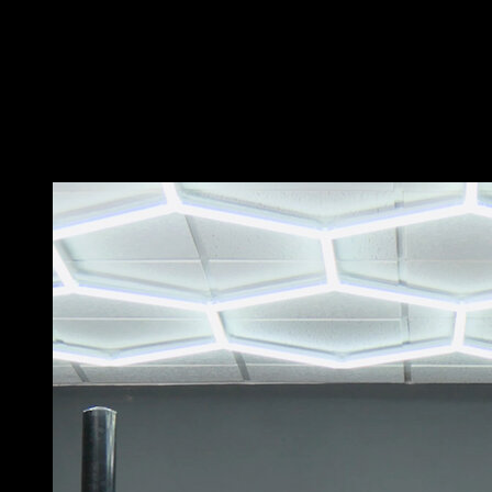
les jambes relevées
Effectue une extension de hanche pour te retrouver en
position de pike
Essaie de garder les bras tendus pendant tout le
mouvement
Vous pourriez aussi aimer