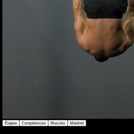
Étapes
Compétences
Muscles
Matériel
Suspends-toi aux anneaux en position de rowing avec