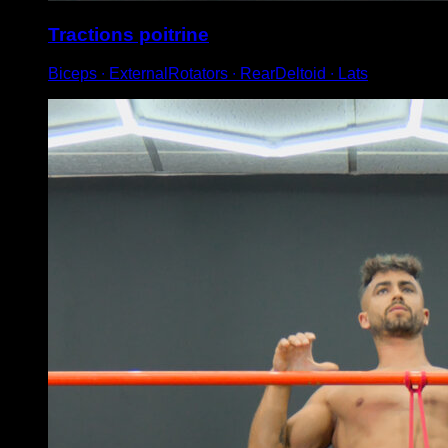
Tractions poitrine
Biceps ∙ ExternalRotators ∙ RearDeltoid ∙ Lats