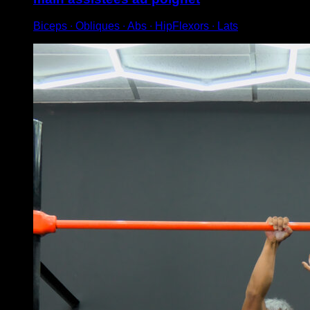
Biceps ∙ Obliques ∙ Abs ∙ HipFlexors ∙ Lats