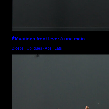
Élévations front lever à une main
Biceps ∙ Obliques ∙ Abs ∙ Lats