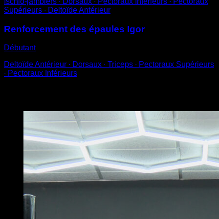
Ischio-jambiers ∙ Dorsaux ∙ Pectoraux Inférieurs ∙ Pectoraux
Supérieurs ∙ Deltoïde Antérieur
Renforcement des épaules Igor
Débutant
Deltoïde Antérieur ∙ Dorsaux ∙ Triceps ∙ Pectoraux Supérieurs
∙ Pectoraux Inférieurs
Vous pourriez aussi aimer