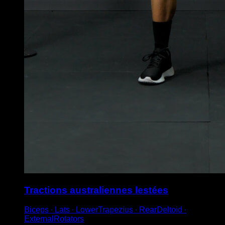
Tractions australiennes lestées
Biceps ∙ Lats ∙ LowerTrapezius ∙ RearDeltoid ∙
ExternalRotators