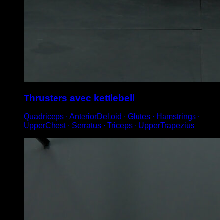
Thrusters avec kettlebell
Quadriceps ∙ AnteriorDeltoid ∙ Glutes ∙ Hamstrings ∙
UpperChest ∙ Serratus ∙ Triceps ∙ UpperTrapezius