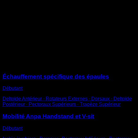
Étends tes bras et élève-les jusqu’à atteindre la
verticale.
L’idéal serait que tes bras dépassent la hauteur de ta
tête, donc si tu n’y arrives pas, essaie d’y parvenir avec
le temps.
Évite de cambrer le dos ou d’avancer la poitrine.
Pour plus de difficulté et d’efficacité, réalise-le en
rétroversion pelvienne afin que la région lombaire reste
complètement droite.
Sessions
Échauffement spécifique des épaules
Débutant
Deltoïde Antérieur ∙ Rotateurs Externes ∙ Dorsaux ∙ Deltoïde
Postérieur ∙ Pectoraux Supérieurs ∙ Trapèze Supérieur
Mobilité Anpa Handstand et V-sit
Débutant