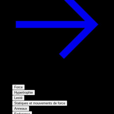
Force
Hypertrophie
Lesté
Statiques et mouvements de force
Anneaux
Endurance