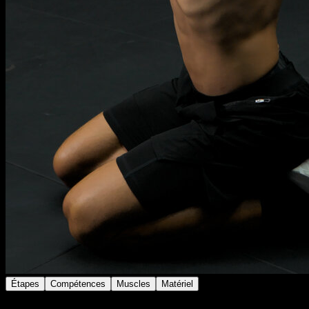
Étapes
Compétences
Muscles
Matériel
À genoux au sol.