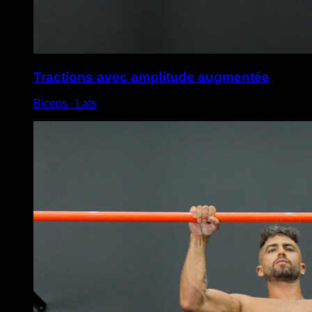
Tractions avec amplitude augmentée
Biceps ∙ Lats