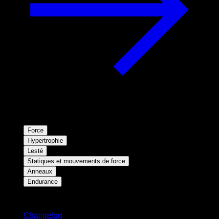
Force
Hypertrophie
Lesté
Statiques et mouvements de force
Anneaux
Endurance
Restez informé
Changelog