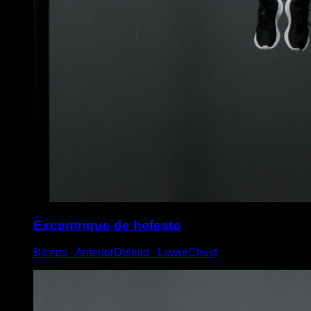
Excentrique de hefesto
Biceps ∙ AnteriorDeltoid ∙ LowerChest