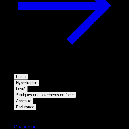
Force
Hypertrophie
Lesté
Statiques et mouvements de force
Anneaux
Endurance
Restez informé
Changelog