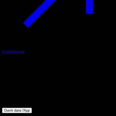
Commencer
Intermédiaire
Défi d’Endurance 1 - Javi Ales
Biceps ∙ Dorsaux
5
min
Session pour athlètes de niveau Intermédiaire. Entraînez les
groupes musculaires suivants : Biceps ∙ Dorsaux
Ouvrir dans l'App