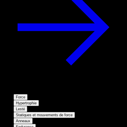
Force
Hypertrophie
Lesté
Statiques et mouvements de force
Anneaux
Endurance