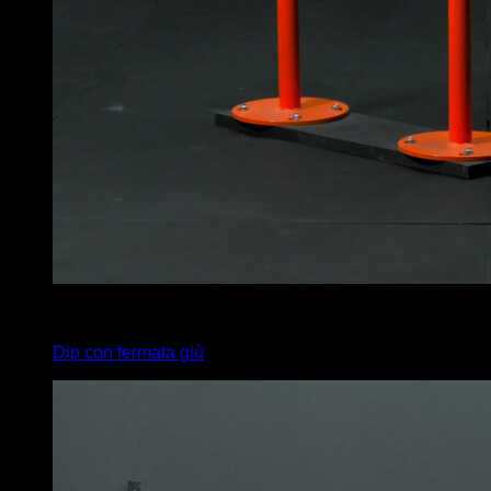
4
x
8
Dip con fermata giù