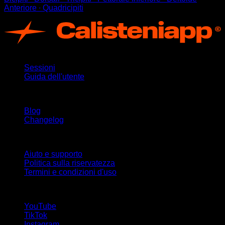
Anteriore ∙ Quadricipiti
App
Sessioni
Guida dell'utente
Rimani aggiornato
Blog
Changelog
Supporto
Aiuto e supporto
Politica sulla riservatezza
Termini e condizioni d'uso
Seguici!
YouTube
TikTok
Instagram