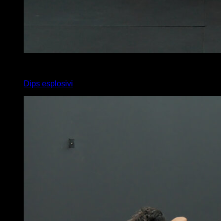
4
x
8
Dips esplosivi