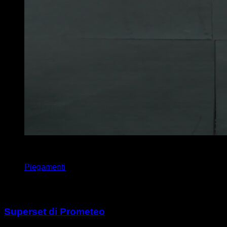
4
x
15
Piegamenti
Potrebbe piacerti anche
Superset di Prometeo