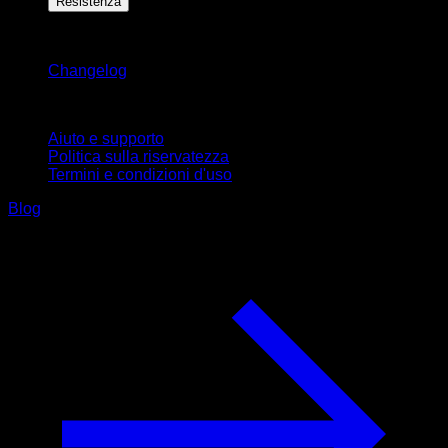
Resistenza
Rimani aggiornato
Changelog
Supporto
Aiuto e supporto
Politica sulla riservatezza
Termini e condizioni d'uso
Blog