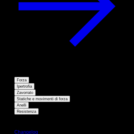
Forza
Ipertrofia
Zavorrato
Statiche e movimenti di forza
Anelli
Resistenza
Rimani aggiornato
Changelog