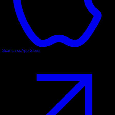
Scarica su
App Store