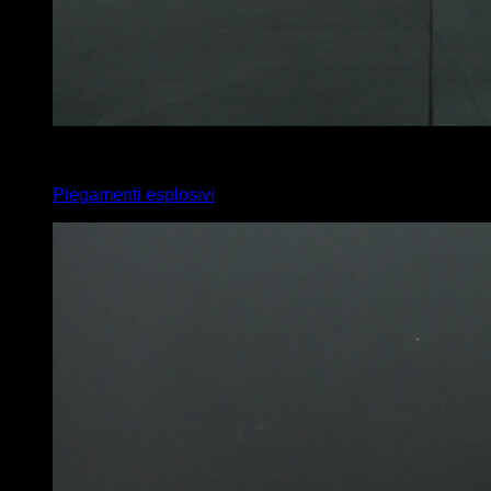
4
x
12
Piegamenti esplosivi