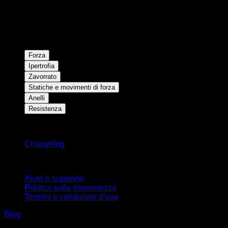
Forza
Ipertrofia
Zavorrato
Statiche e movimenti di forza
Anelli
Resistenza
Rimani aggiornato
Changelog
Supporto
Aiuto e supporto
Politica sulla riservatezza
Termini e condizioni d'uso
Blog