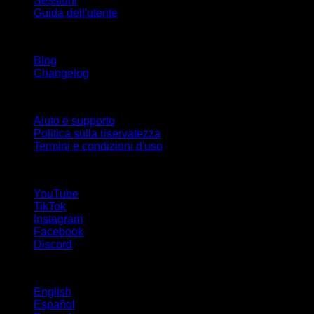
Sessioni
Guida dell'utente
Rimani aggiornato
Blog
Changelog
Supporto
Aiuto e supporto
Politica sulla riservatezza
Termini e condizioni d'uso
Seguici!
YouTube
TikTok
Instagram
Facebook
Discord
Lingue
English
Español