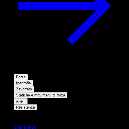
Forza
Ipertrofia
Zavorrato
Statiche e movimenti di forza
Anelli
Resistenza
Rimani aggiornato
Changelog