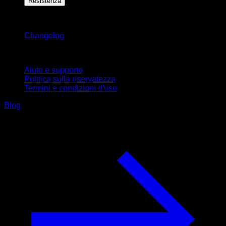
Resistenza
Rimani aggiornato
Changelog
Supporto
Aiuto e supporto
Politica sulla riservatezza
Termini e condizioni d'uso
Blog