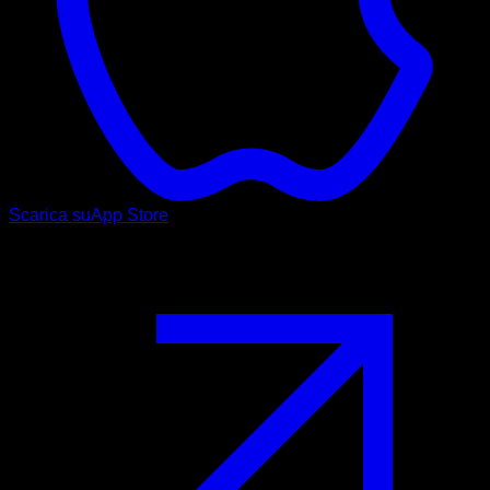
Scarica su
App Store