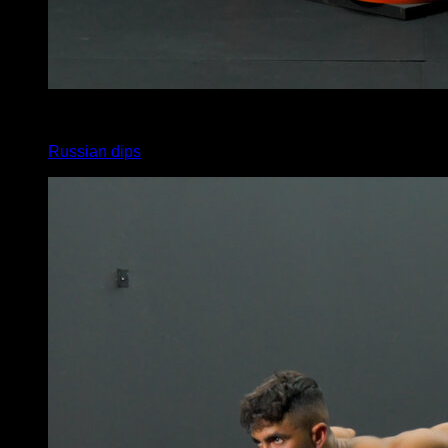
x
10
Russian dips