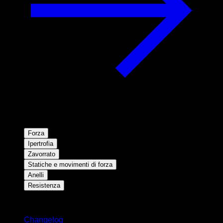
Forza
Ipertrofia
Zavorrato
Statiche e movimenti di forza
Anelli
Resistenza
Rimani aggiornato
Changelog