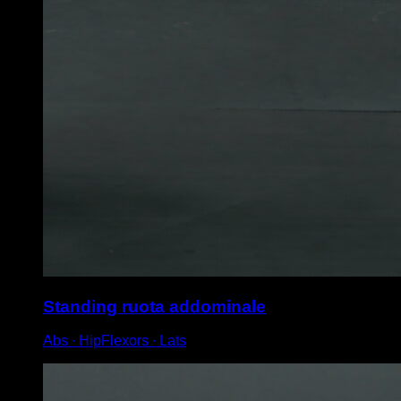
Standing ruota addominale
Abs ∙ HipFlexors ∙ Lats