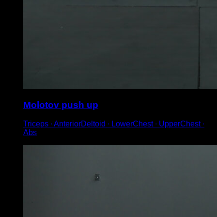
Molotov push up
Triceps ∙ AnteriorDeltoid ∙ LowerChest ∙ UpperChest ∙
Abs