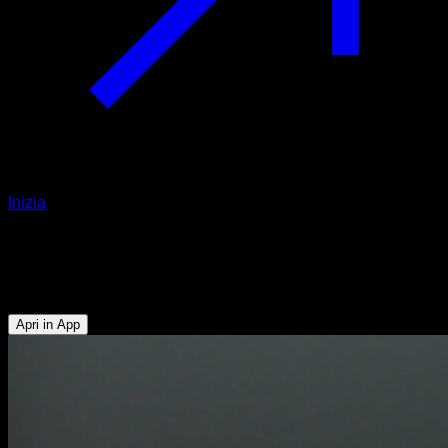
Inizia
Spiderman plank
Addominali - Flessori dell'Anca
Apri in App