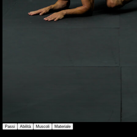
Passi
Abilità
Muscoli
Materiale