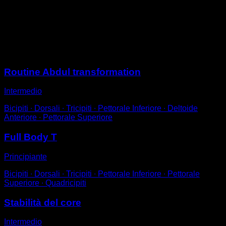
In posizione supina con i gomiti appoggiati.
Esegui flessioni laterali delle gambe, alternando ogni
gamba in modo che le ginocchia vadano verso ogni
lato.
Sessioni
Routine Abdul transformation
Intermedio
Bicipiti ∙ Dorsali ∙ Tricipiti ∙ Pettorale Inferiore ∙ Deltoide
Anteriore ∙ Pettorale Superiore
Full Body T
Principiante
Bicipiti ∙ Dorsali ∙ Tricipiti ∙ Pettorale Inferiore ∙ Pettorale
Superiore ∙ Quadricipiti
Stabilità del core
Intermedio