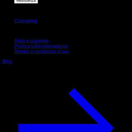
Resistenza
Rimani aggiornato
Changelog
Supporto
Aiuto e supporto
Politica sulla riservatezza
Termini e condizioni d'uso
Blog