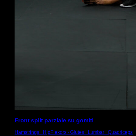
Front split parziale su gomiti
Hamstrings ∙ HipFlexors ∙ Glutes ∙ Lumbar ∙ Quadriceps