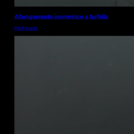
Allungamento isometrico a farfalla
HipFlexors