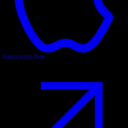
Scarica su
App Store