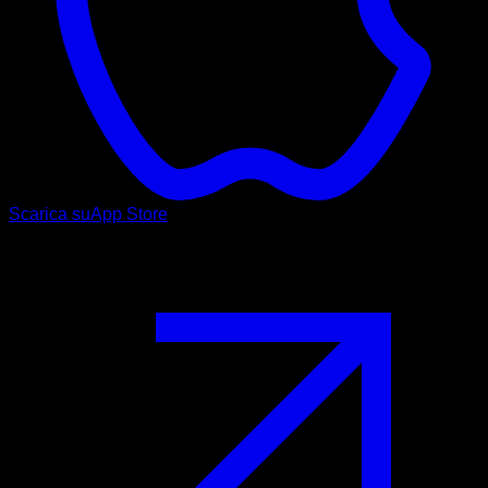
Scarica su
App Store