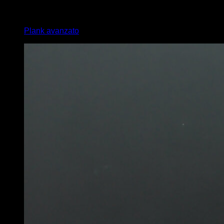
3
x
45
Plank avanzato