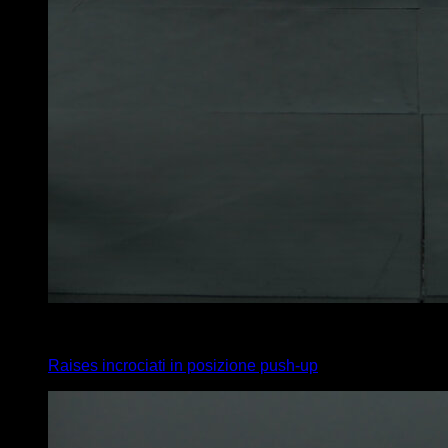
3
x
45
Raises incrociati in posizione push-up