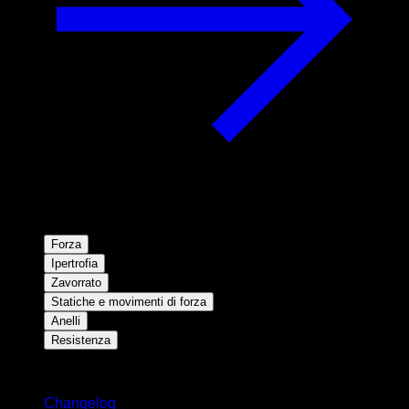
Forza
Ipertrofia
Zavorrato
Statiche e movimenti di forza
Anelli
Resistenza
Rimani aggiornato
Changelog