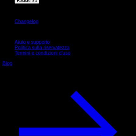
Resistenza
Rimani aggiornato
Changelog
Supporto
Aiuto e supporto
Politica sulla riservatezza
Termini e condizioni d'uso
Blog