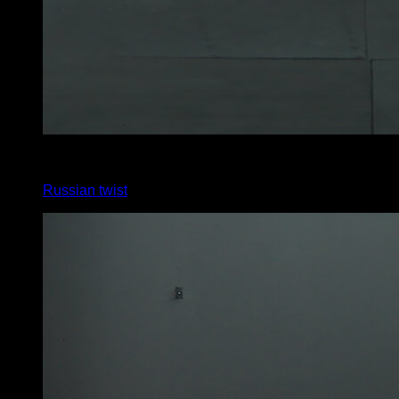
3
x
45
Russian twist