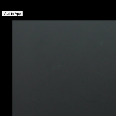
Lombari ∙ Deltoide Posteriore
Apri in App