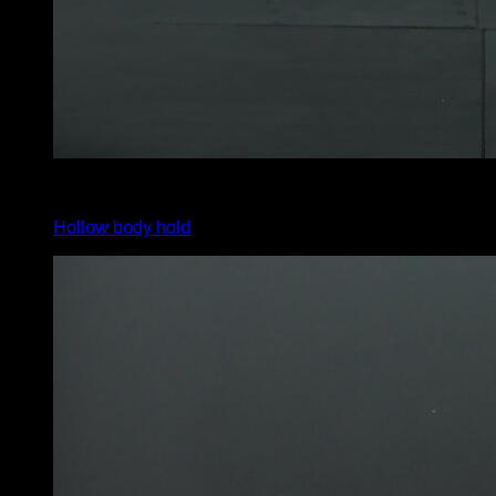
3
x
30
Hollow body hold