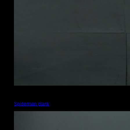
3
x
45
Spiderman plank