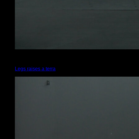
3
x
20
Legs raises a terra