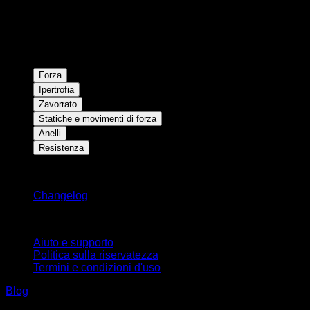
Forza
Ipertrofia
Zavorrato
Statiche e movimenti di forza
Anelli
Resistenza
Rimani aggiornato
Changelog
Supporto
Aiuto e supporto
Politica sulla riservatezza
Termini e condizioni d'uso
Blog