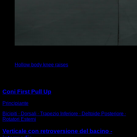
x
20
Hollow body knee raises
Potrebbe piacerti anche
Coni First Pull Up
Principiante
Bicipiti ∙ Dorsali ∙ Trapezio Inferiore ∙ Deltoide Posteriore ∙
Rotatori Esterni
Verticale con retroversione del bacino -