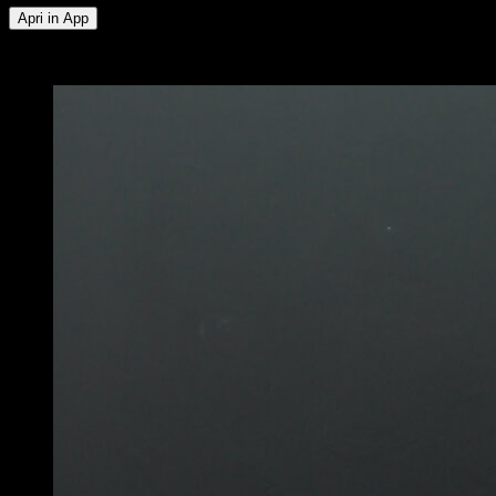
Apri in App
x
5
GIRI