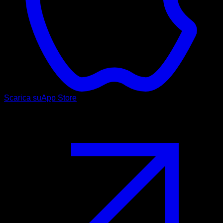
Scarica su
App Store