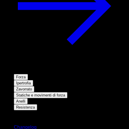
Forza
Ipertrofia
Zavorrato
Statiche e movimenti di forza
Anelli
Resistenza
Rimani aggiornato
Changelog