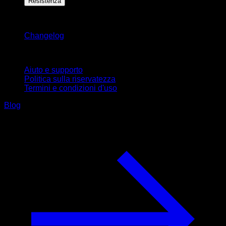
Resistenza
Rimani aggiornato
Changelog
Supporto
Aiuto e supporto
Politica sulla riservatezza
Termini e condizioni d'uso
Blog