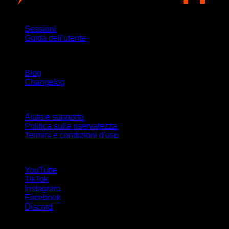
App
Sessioni
Guida dell'utente
Rimani aggiornato
Blog
Changelog
Supporto
Aiuto e supporto
Politica sulla riservatezza
Termini e condizioni d'uso
Seguici!
YouTube
TikTok
Instagram
Facebook
Discord
Lingue